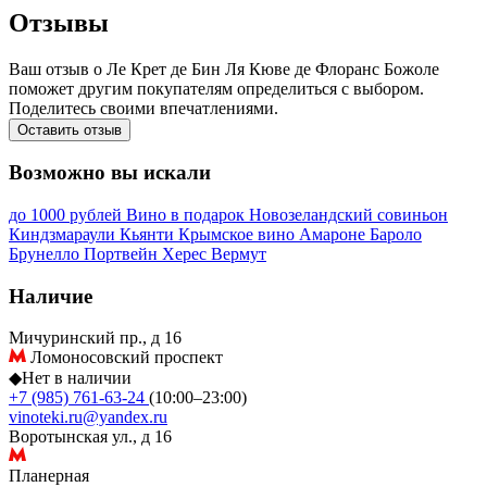
Отзывы
Ваш отзыв о Ле Крет де Бин Ля Кюве де Флоранс Божоле
поможет другим покупателям определиться с выбором.
Поделитесь своими впечатлениями.
Оставить отзыв
Возможно вы искали
до 1000 рублей
Вино в подарок
Новозеландский совиньон
Киндзмараули
Кьянти
Крымское вино
Амароне
Бароло
Брунелло
Портвейн
Херес
Вермут
Наличие
Мичуринский пр., д 16
Ломоносовский проспект
◆
Нет в наличии
+7 (985) 761-63-24
(10:00–23:00)
vinoteki.ru@yandex.ru
Воротынская ул., д 16
Планерная