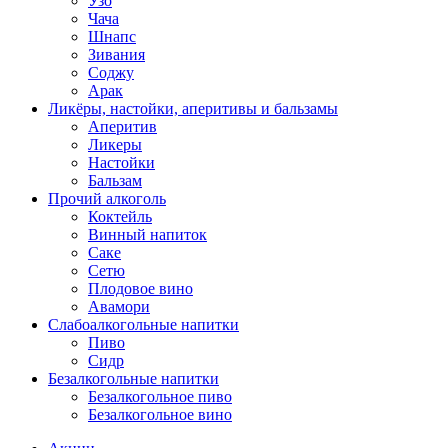
Узо
Чача
Шнапс
Зивания
Соджу
Арак
Ликёры, настойки, аперитивы и бальзамы
Аперитив
Ликеры
Настойки
Бальзам
Прочий алкоголь
Коктейль
Винный напиток
Саке
Сетю
Плодовое вино
Авамори
Слабоалкогольные напитки
Пиво
Сидр
Безалкогольные напитки
Безалкогольное пиво
Безалкогольное вино