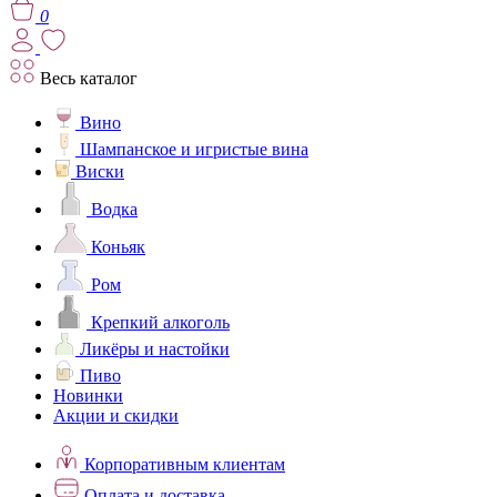
0
Весь каталог
Вино
Шампанское и игристые вина
Виски
Водка
Коньяк
Ром
Крепкий алкоголь
Ликёры и настойки
Пиво
Новинки
Акции и скидки
Корпоративным клиентам
Оплата и доставка