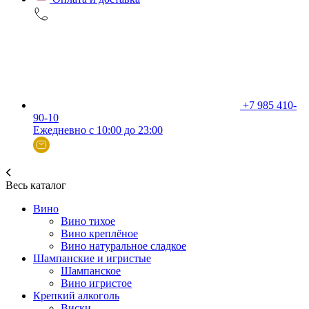
+7 985 410-
90-10
Ежедневно с 10:00 до 23:00
Весь каталог
Вино
Вино тихое
Вино креплёное
Вино натуральное сладкое
Шампанские и игристые
Шампанское
Вино игристое
Крепкий алкоголь
Виски