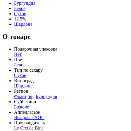
Бургундия
Белое
Сухое
12.5%
Шардоне
О товаре
Подарочная упаковка
Нет
Цвет
Белое
Тип по сахару
Сухое
Виноград
Шардоне
Регион
Франция
,
Бургундия
СубРегион
Божоле
Аппелласьон
Beaujolais AOC
Производитель
Le Cret de Bine