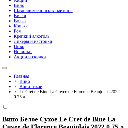
Акции
Вино
Шампанское и игристые вина
Виски
Водка
Коньяк
Ром
Крепкий алкоголь
Ликёры и настойки
Пиво
Новинки
Акции и скидки
Главная
/
Вино
/
Вино тихое
/
Le Cret de Bine La Cuvee de Florence Beaujolais 2022
0.75 л
Вино Белое Сухое Le Cret de Bine La
Cuvee de Florence Beaujolais 2022
0,75 л