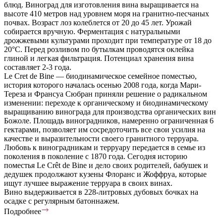
блюд. Виноград для изготовления вина выращивается на
высоте 410 метров над уровнем моря на гранитно-песчаных
почвах. Возраст лоз колеблется от 20 до 45 лет. Урожай
собирается вручную. Ферментация с натуральными
дрожжевыми культурами проходит при температуре от 18 до
20°С. Перед розливом по бутылкам проводятся оклейка
глиной и легкая фильтрация. Потенциал хранения вина
составляет 2-3 года.
Le Cret de Bine — биодинамическое семейное поместью,
история которого началась осенью 2008 года, когда Мари-
Тереза и Франсуа Сюбран приняли решение о радикальном
изменении: переходе к органическому и биодинамическому
выращиванию винограда для производства органических вин
Божоле. Площадь виноградников, намеренно ограниченная 6
гектарами, позволяет им сосредоточить все свои усилия на
качестве и выразительности своего гранитного терруара.
Любовь к виноградникам и терруару передается в семье из
поколения в поколение с 1870 года. Сегодня историю
поместья Le Crêt de Bine и дело своих родителей, бабушек и
дедушек продолжают кузены Флоранс и Жоффруа, которые
ищут лучшее выражение терруара в своих винах.
Вино выдерживается в 228-литровых дубовых бочках на
осадке с регулярным батоннажем.
Подробнее