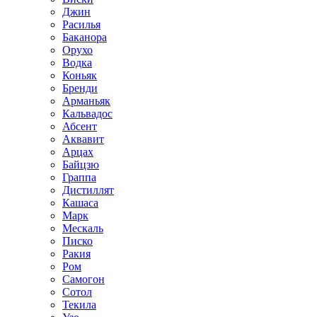
Джин
Расилья
Баканора
Орухо
Водка
Коньяк
Бренди
Арманьяк
Кальвадос
Абсент
Аквавит
Арцах
Байцзю
Граппа
Дистиллят
Кашаса
Марк
Мескаль
Писко
Ракия
Ром
Самогон
Сотол
Текила