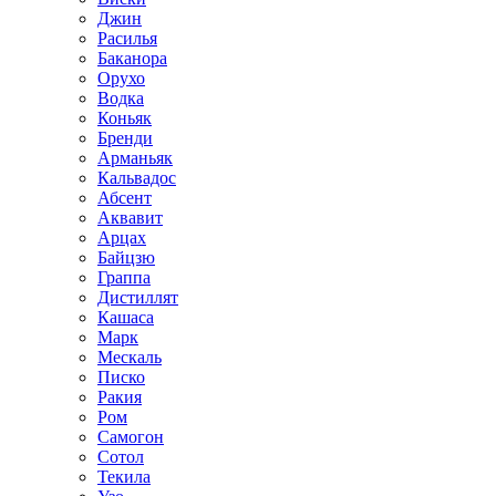
Джин
Расилья
Баканора
Орухо
Водка
Коньяк
Бренди
Арманьяк
Кальвадос
Абсент
Аквавит
Арцах
Байцзю
Граппа
Дистиллят
Кашаса
Марк
Мескаль
Писко
Ракия
Ром
Самогон
Сотол
Текила