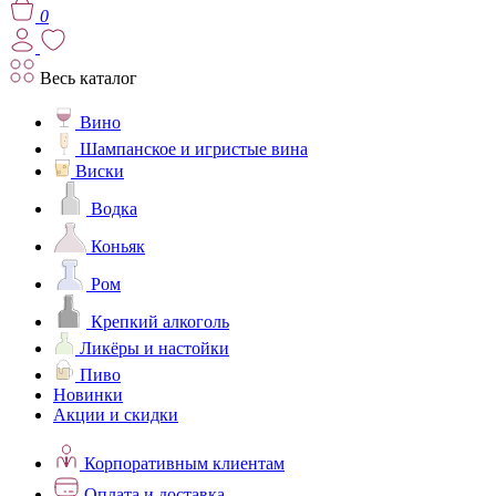
0
Весь каталог
Вино
Шампанское и игристые вина
Виски
Водка
Коньяк
Ром
Крепкий алкоголь
Ликёры и настойки
Пиво
Новинки
Акции и скидки
Корпоративным клиентам
Оплата и доставка