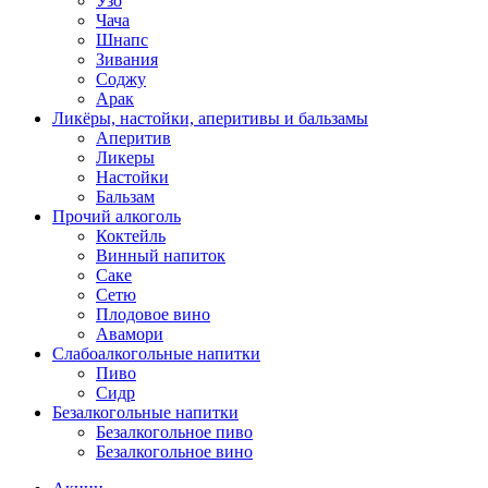
Узо
Чача
Шнапс
Зивания
Соджу
Арак
Ликёры, настойки, аперитивы и бальзамы
Аперитив
Ликеры
Настойки
Бальзам
Прочий алкоголь
Коктейль
Винный напиток
Саке
Сетю
Плодовое вино
Авамори
Слабоалкогольные напитки
Пиво
Сидр
Безалкогольные напитки
Безалкогольное пиво
Безалкогольное вино