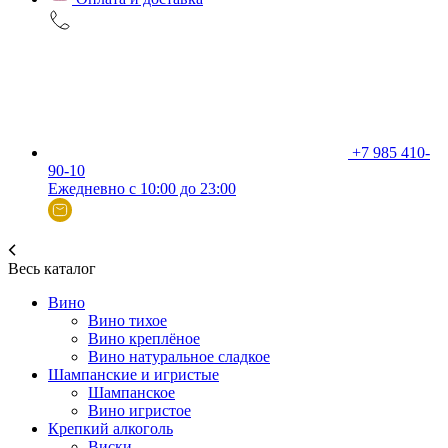
+7 985 410-
90-10
Ежедневно с 10:00 до 23:00
Весь каталог
Вино
Вино тихое
Вино креплёное
Вино натуральное сладкое
Шампанские и игристые
Шампанское
Вино игристое
Крепкий алкоголь
Виски