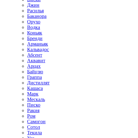
Джин
Расилья
Баканора
Орухо
Водка
Коньяк
Бренди
Арманьяк
Кальвадос
Абсент
Аквавит
Арцах
Байцзю
Граппа
Дистиллят
Кашаса
Марк
Мескаль
Писко
Ракия
Ром
Самогон
Сотол
Текила