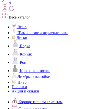
0
Весь каталог
Вино
Шампанское и игристые вина
Виски
Водка
Коньяк
Ром
Крепкий алкоголь
Ликёры и настойки
Пиво
Новинки
Акции и скидки
Корпоративным клиентам
Оплата и доставка