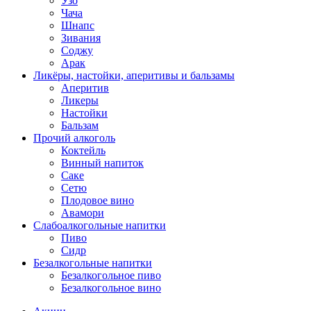
Узо
Чача
Шнапс
Зивания
Соджу
Арак
Ликёры, настойки, аперитивы и бальзамы
Аперитив
Ликеры
Настойки
Бальзам
Прочий алкоголь
Коктейль
Винный напиток
Саке
Сетю
Плодовое вино
Авамори
Слабоалкогольные напитки
Пиво
Сидр
Безалкогольные напитки
Безалкогольное пиво
Безалкогольное вино