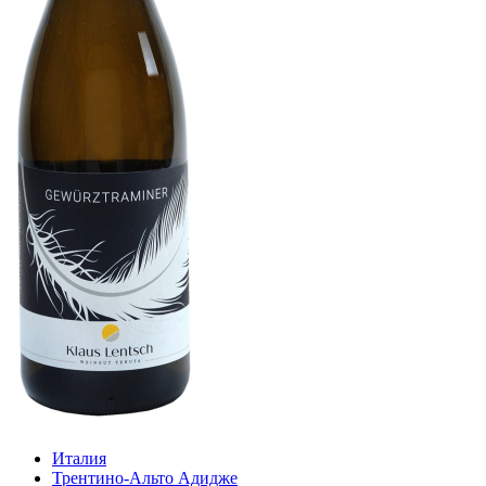
Италия
Трентино-Альто Адидже