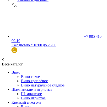
+7 985 410-
90-10
Ежедневно с 10:00 до 23:00
Весь каталог
Вино
Вино тихое
Вино креплёное
Вино натуральное сладкое
Шампанские и игристые
Шампанское
Вино игристое
Крепкий алкоголь
Виски