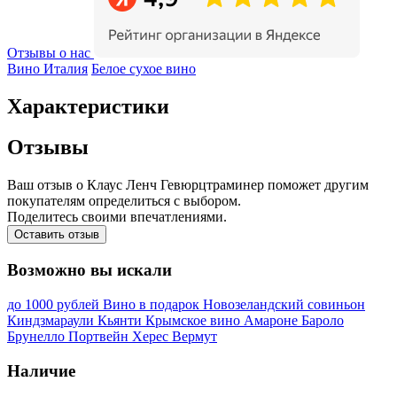
Отзывы о нас
Вино Италия
Белое сухое вино
Характеристики
Отзывы
Ваш отзыв о Клаус Ленч Гевюрцтраминер поможет другим
покупателям определиться с выбором.
Поделитесь своими впечатлениями.
Оставить отзыв
Возможно вы искали
до 1000 рублей
Вино в подарок
Новозеландский совиньон
Киндзмараули
Кьянти
Крымское вино
Амароне
Бароло
Брунелло
Портвейн
Херес
Вермут
Наличие