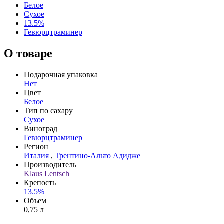
Белое
Сухое
13.5%
Гевюрцтраминер
О товаре
Подарочная упаковка
Нет
Цвет
Белое
Тип по сахару
Сухое
Виноград
Гевюрцтраминер
Регион
Италия
,
Трентино-Альто Адидже
Производитель
Klaus Lentsch
Крепость
13.5%
Объем
0,75 л