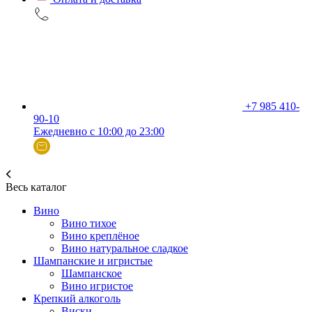
+7 985 410-
90-10
Ежедневно с 10:00 до 23:00
Весь каталог
Вино
Вино тихое
Вино креплёное
Вино натуральное сладкое
Шампанские и игристые
Шампанское
Вино игристое
Крепкий алкоголь
Виски