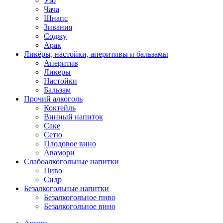
Узо
Чача
Шнапс
Зивания
Соджу
Арак
Ликёры, настойки, аперитивы и бальзамы
Аперитив
Ликеры
Настойки
Бальзам
Прочий алкоголь
Коктейль
Винный напиток
Саке
Сетю
Плодовое вино
Авамори
Слабоалкогольные напитки
Пиво
Сидр
Безалкогольные напитки
Безалкогольное пиво
Безалкогольное вино