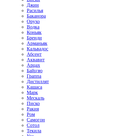
Джин
Расилья
Баканора
Орухо
Водка
Коньяк
Бренди
Арманьяк
Кальвадос
Абсент
Аквавит
Арцах
Байцзю
Граппа
Дистиллят
Кашаса
Марк
Мескаль
Писко
Ракия
Ром
Самогон
Сотол
Текила