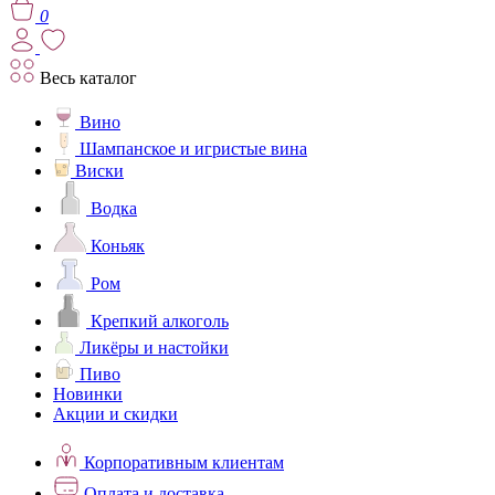
0
Весь каталог
Вино
Шампанское и игристые вина
Виски
Водка
Коньяк
Ром
Крепкий алкоголь
Ликёры и настойки
Пиво
Новинки
Акции и скидки
Корпоративным клиентам
Оплата и доставка