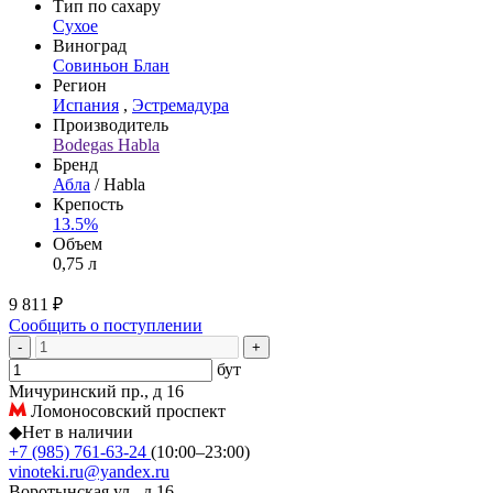
Тип по сахару
Сухое
Виноград
Совиньон Блан
Регион
Испания
,
Эстремадура
Производитель
Bodegas Habla
Бренд
Абла
/ Habla
Крепость
13.5%
Объем
0,75 л
9 811 ₽
Сообщить о поступлении
-
+
бут
Мичуринский пр., д 16
Ломоносовский проспект
◆
Нет в наличии
+7 (985) 761-63-24
(10:00–23:00)
vinoteki.ru@yandex.ru
Воротынская ул., д 16