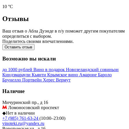
10 °С
Отзывы
Ваш отзыв о Абла Дуэнде в п/у поможет другим покупателям
определиться с выбором.
Поделитесь своими впечатлениями.
Оставить отзыв
Возможно вы искали
до 1000 рублей
Вино в подарок
Новозеландский совиньон
Киндзмараули
Кьянти
Крымское вино
Амароне
Бароло
Брунелло
Портвейн
Херес
Вермут
Наличие
Мичуринский пр., д 16
Ломоносовский проспект
◆
Нет в наличии
+7 (985) 761-63-24
(10:00–23:00)
vinoteki.ru@yandex.ru
Воротынская ул., д 16