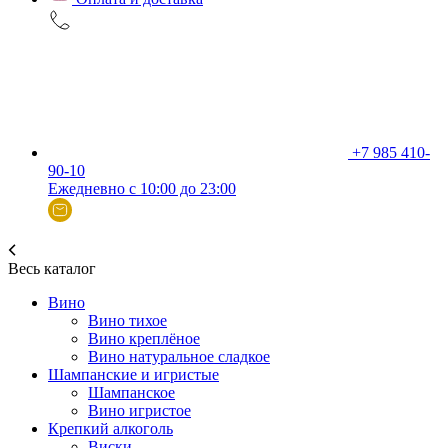
+7 985 410-
90-10
Ежедневно с 10:00 до 23:00
Весь каталог
Вино
Вино тихое
Вино креплёное
Вино натуральное сладкое
Шампанские и игристые
Шампанское
Вино игристое
Крепкий алкоголь
Виски