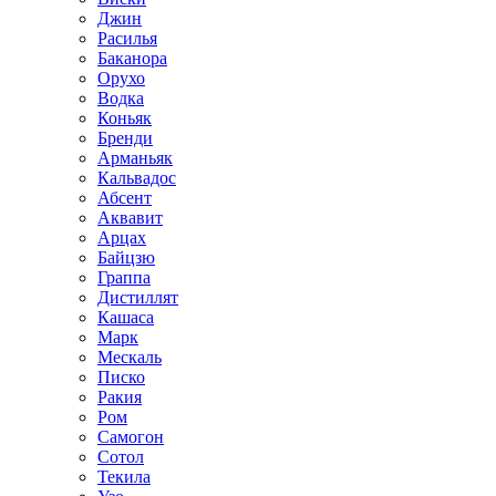
Джин
Расилья
Баканора
Орухо
Водка
Коньяк
Бренди
Арманьяк
Кальвадос
Абсент
Аквавит
Арцах
Байцзю
Граппа
Дистиллят
Кашаса
Марк
Мескаль
Писко
Ракия
Ром
Самогон
Сотол
Текила