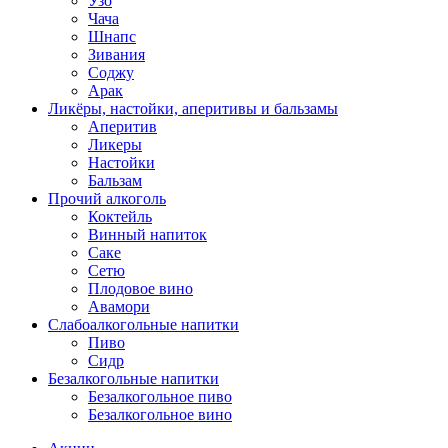
Узо
Чача
Шнапс
Зивания
Соджу
Арак
Ликёры, настойки, аперитивы и бальзамы
Аперитив
Ликеры
Настойки
Бальзам
Прочий алкоголь
Коктейль
Винный напиток
Саке
Сетю
Плодовое вино
Авамори
Слабоалкогольные напитки
Пиво
Сидр
Безалкогольные напитки
Безалкогольное пиво
Безалкогольное вино