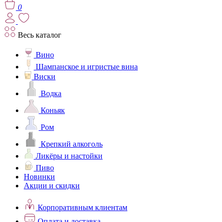
0
Весь каталог
Вино
Шампанское и игристые вина
Виски
Водка
Коньяк
Ром
Крепкий алкоголь
Ликёры и настойки
Пиво
Новинки
Акции и скидки
Корпоративным клиентам
Оплата и доставка