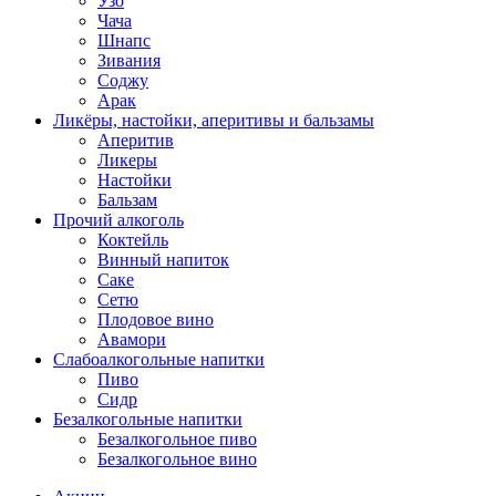
Узо
Чача
Шнапс
Зивания
Соджу
Арак
Ликёры, настойки, аперитивы и бальзамы
Аперитив
Ликеры
Настойки
Бальзам
Прочий алкоголь
Коктейль
Винный напиток
Саке
Сетю
Плодовое вино
Авамори
Слабоалкогольные напитки
Пиво
Сидр
Безалкогольные напитки
Безалкогольное пиво
Безалкогольное вино