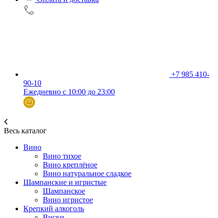
+7 985 410-
90-10
Ежедневно с 10:00 до 23:00
Весь каталог
Вино
Вино тихое
Вино креплёное
Вино натуральное сладкое
Шампанские и игристые
Шампанское
Вино игристое
Крепкий алкоголь
Виски