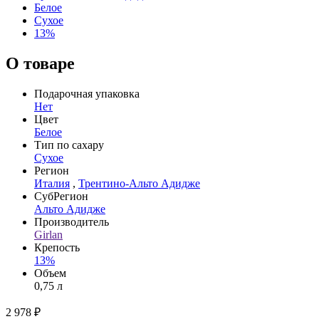
Белое
Сухое
13%
О товаре
Подарочная упаковка
Нет
Цвет
Белое
Тип по сахару
Сухое
Регион
Италия
,
Трентино-Альто Адидже
СубРегион
Альто Адидже
Производитель
Girlan
Крепость
13%
Объем
0,75 л
2 978 ₽