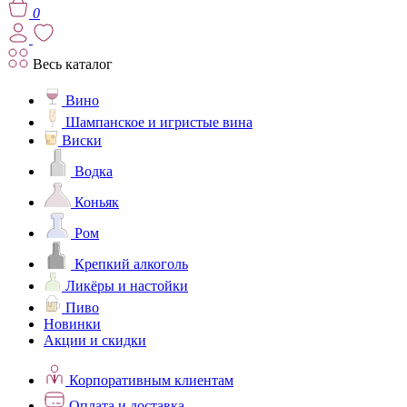
0
Весь каталог
Вино
Шампанское и игристые вина
Виски
Водка
Коньяк
Ром
Крепкий алкоголь
Ликёры и настойки
Пиво
Новинки
Акции и скидки
Корпоративным клиентам
Оплата и доставка