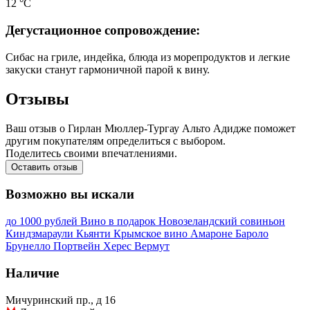
12 °С
Дегустационное сопровождение:
Сибас на гриле, индейка, блюда из морепродуктов и легкие
закуски станут гармоничной парой к вину.
Отзывы
Ваш отзыв о Гирлан Мюллер-Тургау Альто Адидже поможет
другим покупателям определиться с выбором.
Поделитесь своими впечатлениями.
Оставить отзыв
Возможно вы искали
до 1000 рублей
Вино в подарок
Новозеландский совиньон
Киндзмараули
Кьянти
Крымское вино
Амароне
Бароло
Брунелло
Портвейн
Херес
Вермут
Наличие
Мичуринский пр., д 16