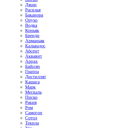
Джин
Расилья
Баканора
Орухо
Водка
Коньяк
Бренди
Арманьяк
Кальвадос
Абсент
Аквавит
Арцах
Байцзю
Граппа
Дистиллят
Кашаса
Марк
Мескаль
Писко
Ракия
Ром
Самогон
Сотол
Текила