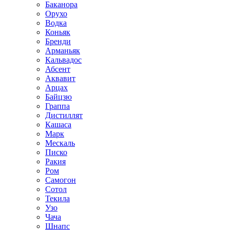
Баканора
Орухо
Водка
Коньяк
Бренди
Арманьяк
Кальвадос
Абсент
Аквавит
Арцах
Байцзю
Граппа
Дистиллят
Кашаса
Марк
Мескаль
Писко
Ракия
Ром
Самогон
Сотол
Текила
Узо
Чача
Шнапс