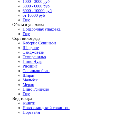
1000 - 3000 руб
3000 - 6000 руб
6000 - 10000 руб
от 10000 руб
Еще
Объем и упаковка
Подарочная упаковка
Еще
Сорт винограда
Каберне Совиньон
Шардоне
Санджовезе
Темпранильо
Пино Нуар
Рислинг
Совиньон блан
Шираз
Мальбек
Мерло
Пино Гриджио
Еще
Вид товара
Кьянти
Новозеландский совиньон
Портвейн