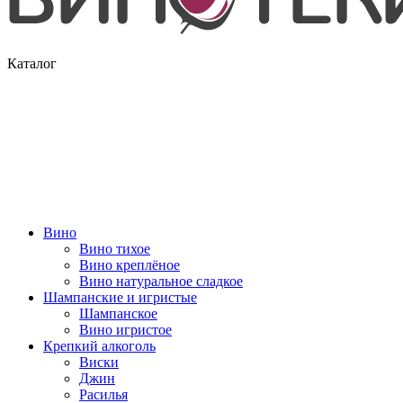
Каталог
Вино
Вино тихое
Вино креплёное
Вино натуральное сладкое
Шампанские и игристые
Шампанское
Вино игристое
Крепкий алкоголь
Виски
Джин
Расилья