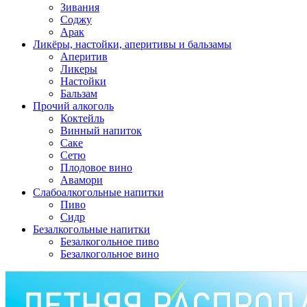
Зивания
Соджу
Арак
Ликёры, настойки, аперитивы и бальзамы
Аперитив
Ликеры
Настойки
Бальзам
Прочий алкоголь
Коктейль
Винный напиток
Саке
Сетю
Плодовое вино
Авамори
Слабоалкогольные напитки
Пиво
Сидр
Безалкогольные напитки
Безалкогольное пиво
Безалкогольное вино