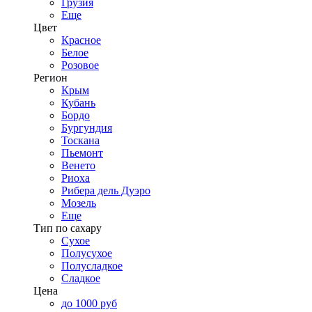
Грузия
Еще
Цвет
Красное
Белое
Розовое
Регион
Крым
Кубань
Бордо
Бургундия
Тоскана
Пьемонт
Венето
Риоха
Рибера дель Дуэро
Мозель
Еще
Тип по сахару
Сухое
Полусухое
Полусладкое
Сладкое
Цена
до 1000 руб