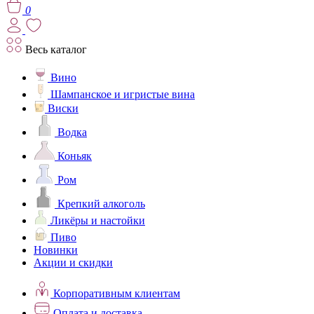
0
Весь каталог
Вино
Шампанское и игристые вина
Виски
Водка
Коньяк
Ром
Крепкий алкоголь
Ликёры и настойки
Пиво
Новинки
Акции и скидки
Корпоративным клиентам
Оплата и доставка