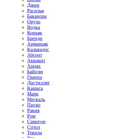
Джин
Расилья
Баканора
Орухо
Водка
Коньяк
Бренди
Арманьяк
Кальвадос
Абсент
Аквавит
Арцах
Байцзю
Граппа
Дистиллят
Кашаса
Марк
Мескаль
Писко
Ракия
Ром
Самогон
Сотол
Текила