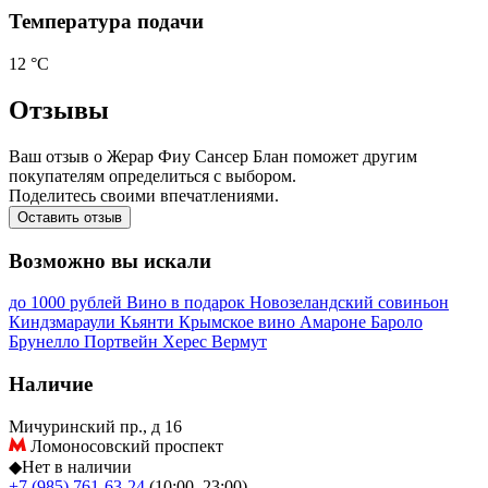
Температура подачи
12 °С
Отзывы
Ваш отзыв о Жерар Фиу Сансер Блан поможет другим
покупателям определиться с выбором.
Поделитесь своими впечатлениями.
Оставить отзыв
Возможно вы искали
до 1000 рублей
Вино в подарок
Новозеландский совиньон
Киндзмараули
Кьянти
Крымское вино
Амароне
Бароло
Брунелло
Портвейн
Херес
Вермут
Наличие
Мичуринский пр., д 16
Ломоносовский проспект
◆
Нет в наличии
+7 (985) 761-63-24
(10:00–23:00)