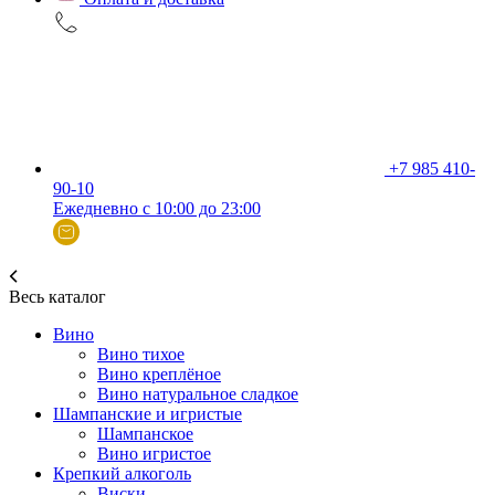
+7 985 410-
90-10
Ежедневно с 10:00 до 23:00
Весь каталог
Вино
Вино тихое
Вино креплёное
Вино натуральное сладкое
Шампанские и игристые
Шампанское
Вино игристое
Крепкий алкоголь
Виски