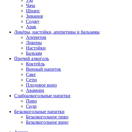
Узо
Чача
Шнапс
Зивания
Соджу
Арак
Ликёры, настойки, аперитивы и бальзамы
Аперитив
Ликеры
Настойки
Бальзам
Прочий алкоголь
Коктейль
Винный напиток
Саке
Сетю
Плодовое вино
Авамори
Слабоалкогольные напитки
Пиво
Сидр
Безалкогольные напитки
Безалкогольное пиво
Безалкогольное вино