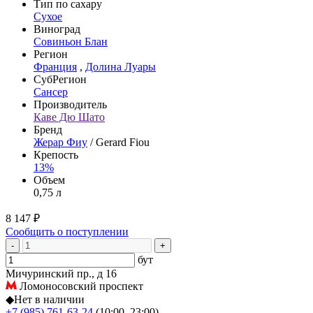
Тип по сахару
Сухое
Виноград
Совиньон Блан
Регион
Франция
,
Долина Луары
СубРегион
Сансер
Производитель
Каве Дю Шато
Бренд
Жерар Фиу
/ Gerard Fiou
Крепость
13%
Объем
0,75 л
8 147 ₽
Сообщить о поступлении
-
+
бут
Мичуринский пр., д 16
Ломоносовский проспект
◆
Нет в наличии
+7 (985) 761-63-24
(10:00–23:00)