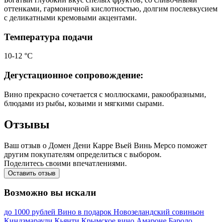
оттенками, гармоничной кислотностью, долгим послевкусием
с деликатными кремовыми акцентами.
Температура подачи
10-12 °С
Дегустационное сопровождение:
Вино прекрасно сочетается с моллюсками, ракообразными,
блюдами из рыбы, козьими и мягкими сырами.
Отзывы
Ваш отзыв о Домен Дени Карре Вьей Винь Мерсо поможет
другим покупателям определиться с выбором.
Поделитесь своими впечатлениями.
Оставить отзыв
Возможно вы искали
до 1000 рублей
Вино в подарок
Новозеландский совиньон
Киндзмараули
Кьянти
Крымское вино
Амароне
Бароло