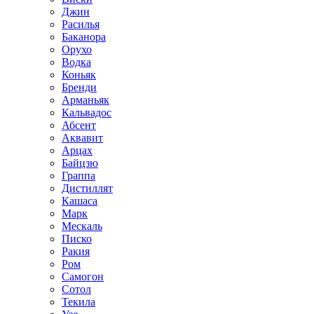
Джин
Расилья
Баканора
Орухо
Водка
Коньяк
Бренди
Арманьяк
Кальвадос
Абсент
Аквавит
Арцах
Байцзю
Граппа
Дистиллят
Кашаса
Марк
Мескаль
Писко
Ракия
Ром
Самогон
Сотол
Текила