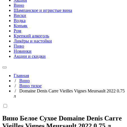
Акции
Вино
Шампанское и игристые вина
Виски
Водка
Коньяк
Ром
Крепкий алкоголь
Ликёры и настойки
Пиво
Новинки
Акции и скидки
Главная
/
Вино
/
Вино тихое
/
Domaine Denis Carre Vieilles Vignes Meursault 2022 0.75
л
Вино Белое Сухое Domaine Denis Carre
Vieilles Vignes Meursault 2022
0,75 л