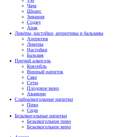
Узо
Чача
Шнапс
Зивания
Соджу
Арак
Ликёры, настойки, аперитивы и бальзамы
Аперитив
Ликеры
Настойки
Бальзам
Прочий алкоголь
Коктейль
Винный напиток
Саке
Сетю
Плодовое вино
Авамори
Слабоалкогольные напитки
Пиво
Сидр
Безалкогольные напитки
Безалкогольное пиво
Безалкогольное вино