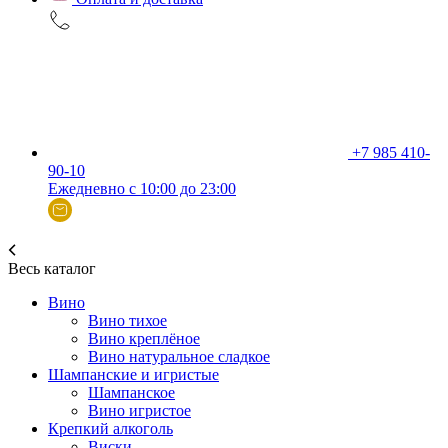
+7 985 410-
90-10
Ежедневно с 10:00 до 23:00
Весь каталог
Вино
Вино тихое
Вино креплёное
Вино натуральное сладкое
Шампанские и игристые
Шампанское
Вино игристое
Крепкий алкоголь
Виски