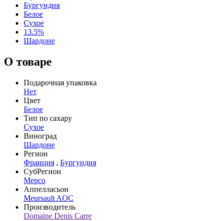
Бургундия
Белое
Сухое
13.5%
Шардоне
О товаре
Подарочная упаковка
Нет
Цвет
Белое
Тип по сахару
Сухое
Виноград
Шардоне
Регион
Франция
,
Бургундия
СубРегион
Мерсо
Аппелласьон
Meursault AOC
Производитель
Domaine Denis Carre