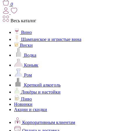
0
Весь каталог
Вино
Шампанское и игристые вина
Виски
Водка
Коньяк
Ром
Крепкий алкоголь
Ликёры и настойки
Пиво
Новинки
Акции и скидки
Корпоративным клиентам
Оплата и доставка