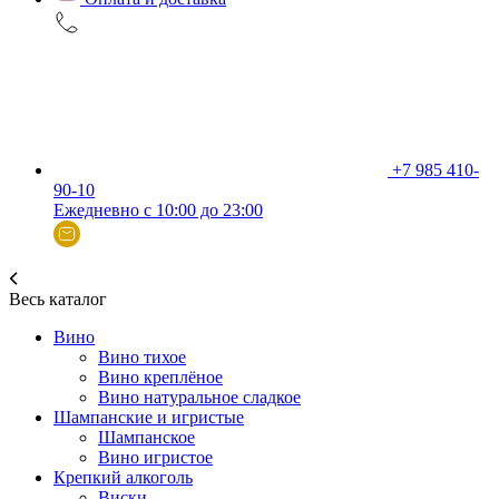
+7 985 410-
90-10
Ежедневно с 10:00 до 23:00
Весь каталог
Вино
Вино тихое
Вино креплёное
Вино натуральное сладкое
Шампанские и игристые
Шампанское
Вино игристое
Крепкий алкоголь
Виски