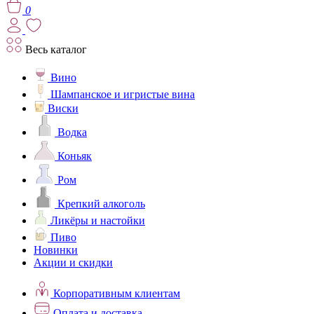
0
Весь каталог
Вино
Шампанское и игристые вина
Виски
Водка
Коньяк
Ром
Крепкий алкоголь
Ликёры и настойки
Пиво
Новинки
Акции и скидки
Корпоративным клиентам
Оплата и доставка