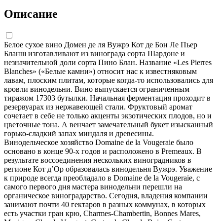
Описание
Белое сухое вино Домен де ля Вужрэ Кот де Бон Ле Пьер
Бланш изготавливают из винограда сорта Шардоне и
незначительной доли сорта Пино Блан. Название «Les Pierres
Blanches» («Белые камни») относит нас к известняковым
лавам, плоским плитам, которые когда-то использовались для
кровли винодельни. Вино выпускается ограниченным
тиражом 17303 бутылки. Начальная ферментация проходит в
резервуарах из нержавеющей стали. Фруктовый аромат
сочетает в себе не только акценты экзотических плодов, но и
цветочные тона. А венчает замечательный букет изысканный
горько-сладкий запах миндаля и древесины.
Винодельческое хозяйство Domaine de la Vougeraie было
основано в конце 90-х годов и расположено в Premeaux. В
результате воссоединения нескольких виноградников в
регионе Кот д’Ор образовалась винодельня Вужрэ. Уважение
к природе всегда преобладало в Domaine de la Vougeraie, с
самого первого дня мастера винодельни перешли на
органическое виноградарство. Сегодня, владения компании
занимают почти 40 гектаров в разных коммунах, в которых
есть участки гран крю, Charmes-Chambertin, Bonnes Mares,