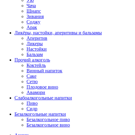
Узо
Чача
Шнапс
Зивания
Соджу
Арак
Ликёры, настойки, аперитивы и бальзамы
Аперитив
Ликеры
Настойки
Бальзам
Прочий алкоголь
Коктейль
Винный напиток
Саке
Сетю
Плодовое вино
Авамори
Слабоалкогольные напитки
Пиво
Сидр
Безалкогольные напитки
Безалкогольное пиво
Безалкогольное вино