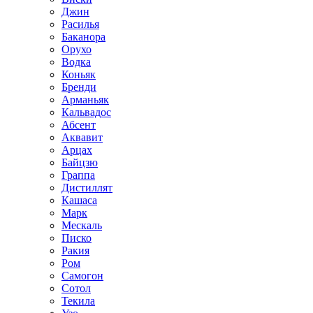
Джин
Расилья
Баканора
Орухо
Водка
Коньяк
Бренди
Арманьяк
Кальвадос
Абсент
Аквавит
Арцах
Байцзю
Граппа
Дистиллят
Кашаса
Марк
Мескаль
Писко
Ракия
Ром
Самогон
Сотол
Текила