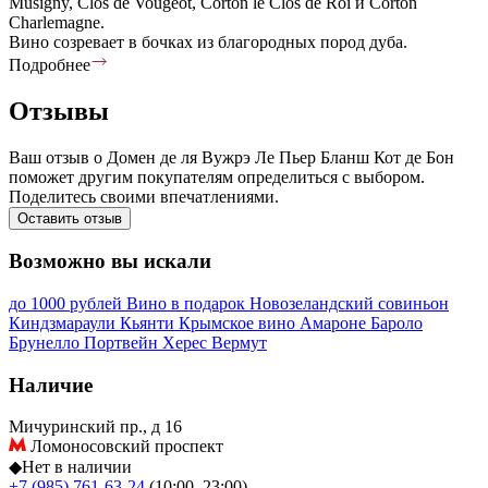
Musigny, Clos de Vougeot, Corton le Clos de Roi и Corton
Charlemagne.
Вино созревает в бочках из благородных пород дуба.
Подробнее
Отзывы
Ваш отзыв о Домен де ля Вужрэ Ле Пьер Бланш Кот де Бон
поможет другим покупателям определиться с выбором.
Поделитесь своими впечатлениями.
Оставить отзыв
Возможно вы искали
до 1000 рублей
Вино в подарок
Новозеландский совиньон
Киндзмараули
Кьянти
Крымское вино
Амароне
Бароло
Брунелло
Портвейн
Херес
Вермут
Наличие
Мичуринский пр., д 16
Ломоносовский проспект
◆
Нет в наличии
+7 (985) 761-63-24
(10:00–23:00)