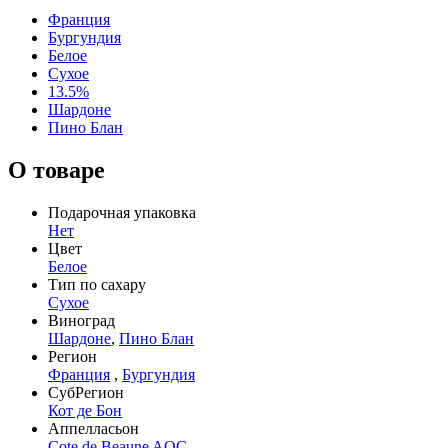
Франция
Бургундия
Белое
Сухое
13.5%
Шардоне
Пино Блан
О товаре
Подарочная упаковка
Нет
Цвет
Белое
Тип по сахару
Сухое
Виноград
Шардоне
,
Пино Блан
Регион
Франция
,
Бургундия
СубРегион
Кот де Бон
Аппелласьон
Cote de Beaune AOC