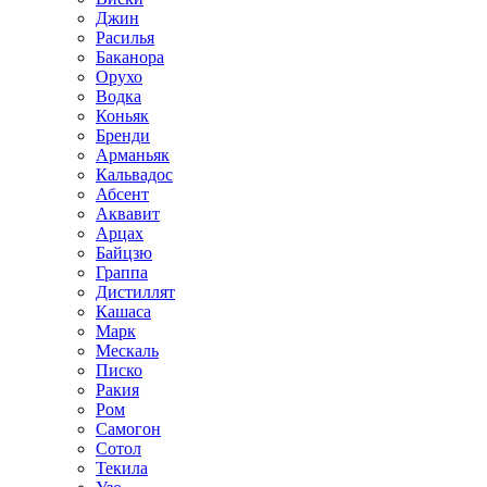
Джин
Расилья
Баканора
Орухо
Водка
Коньяк
Бренди
Арманьяк
Кальвадос
Абсент
Аквавит
Арцах
Байцзю
Граппа
Дистиллят
Кашаса
Марк
Мескаль
Писко
Ракия
Ром
Самогон
Сотол
Текила