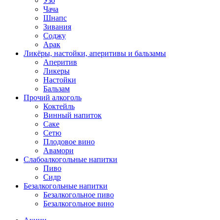
Узо
Чача
Шнапс
Зивания
Соджу
Арак
Ликёры, настойки, аперитивы и бальзамы
Аперитив
Ликеры
Настойки
Бальзам
Прочий алкоголь
Коктейль
Винный напиток
Саке
Сетю
Плодовое вино
Авамори
Слабоалкогольные напитки
Пиво
Сидр
Безалкогольные напитки
Безалкогольное пиво
Безалкогольное вино