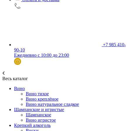
+7 985 410-
90-10
Ежедневно с 10:00 до 23:00
Весь каталог
Вино
Вино тихое
Вино креплёное
Вино натуральное сладкое
Шампанские и игристые
Шампанское
Вино игристое
Крепкий алкоголь
Виски