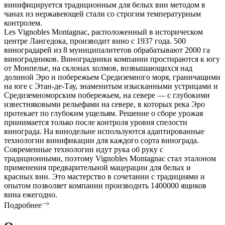
винифицируется традиционным для белых вин методом в
чанах из нержавеющей стали со строгим температурным
контролем.
Les Vignobles Montagnac, расположенный в историческом
центре Лангедока, производит вино с 1937 года. 500
виноградарей из 8 муниципалитетов обрабатывают 2000 га
виноградников. Виноградники компании простираются к югу
от Монпелье, на склонах холмов, возвышающихся над
долиной Эро и побережьем Средиземного моря, граничащими
на юге с Этан-де-Тау, знаменитым изысканными устрицами и
Средиземноморским побережьем, на севере — с глубокими
известняковыми рельефами на севере, в которых река Эро
протекает по глубоким ущельям. Решение о сборе урожая
принимается только после контроля уровня спелости
винограда. На винодельне используются адаптированные
технологии винификации для каждого сорта винограда.
Современные технологии идут рука об руку с
традиционными, поэтому Vignobles Montagnac стал эталоном
применения предварительной мацерации для белых и
красных вин. Это мастерство в сочетании с традициями и
опытом позволяет компании производить 1400000 ящиков
вина ежегодно.
Подробнее