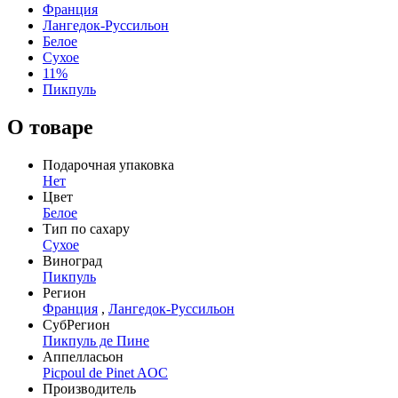
Франция
Лангедок-Руссильон
Белое
Сухое
11%
Пикпуль
О товаре
Подарочная упаковка
Нет
Цвет
Белое
Тип по сахару
Сухое
Виноград
Пикпуль
Регион
Франция
,
Лангедок-Руссильон
СубРегион
Пикпуль де Пине
Аппелласьон
Picpoul de Pinet AOC
Производитель