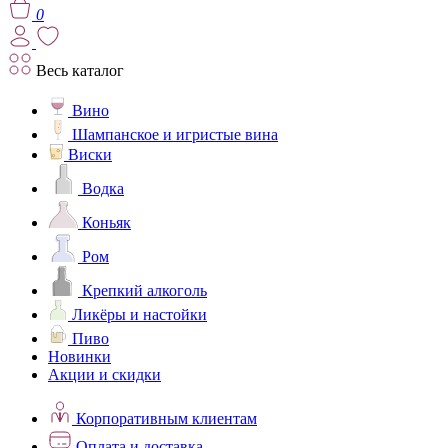
0
Весь каталог
Вино
Шампанское и игристые вина
Виски
Водка
Коньяк
Ром
Крепкий алкоголь
Ликёры и настойки
Пиво
Новинки
Акции и скидки
Корпоративным клиентам
Оплата и доставка