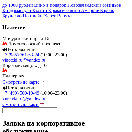
до 1000 рублей
Вино в подарок
Новозеландский совиньон
Киндзмараули
Кьянти
Крымское вино
Амароне
Бароло
Брунелло
Портвейн
Херес
Вермут
Наличие
Мичуринский пр., д 16
Ломоносовский проспект
◆
Нет в наличии
+7 (985) 761-63-24
(10:00–23:00)
vinoteki.ru@yandex.ru
Воротынская ул., д 16
Планерная
Смотреть на карте
◆
Нет в наличии
+7 (499) 500-19-48
(10:00–23:00)
vinoteki.ru@yandex.ru
Смотреть на карте
Заявка на корпоративное
обслуживание