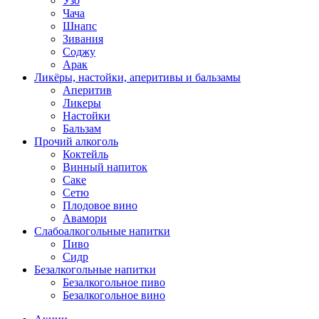
Узо
Чача
Шнапс
Зивания
Соджу
Арак
Ликёры, настойки, аперитивы и бальзамы
Аперитив
Ликеры
Настойки
Бальзам
Прочий алкоголь
Коктейль
Винный напиток
Саке
Сетю
Плодовое вино
Авамори
Слабоалкогольные напитки
Пиво
Сидр
Безалкогольные напитки
Безалкогольное пиво
Безалкогольное вино