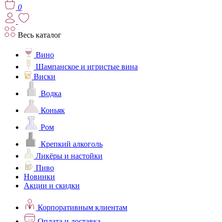
0
Весь каталог
Вино
Шампанское и игристые вина
Виски
Водка
Коньяк
Ром
Крепкий алкоголь
Ликёры и настойки
Пиво
Новинки
Акции и скидки
Корпоративным клиентам
Оплата и доставка