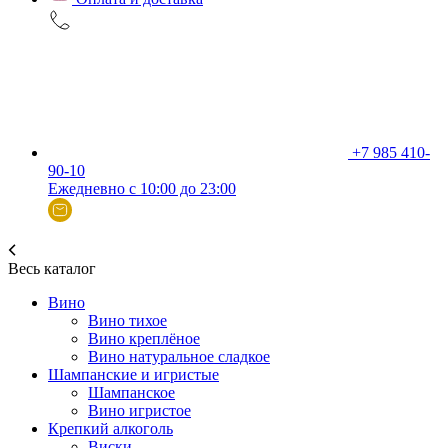
+7 985 410-
90-10
Ежедневно с 10:00 до 23:00
Весь каталог
Вино
Вино тихое
Вино креплёное
Вино натуральное сладкое
Шампанские и игристые
Шампанское
Вино игристое
Крепкий алкоголь
Виски