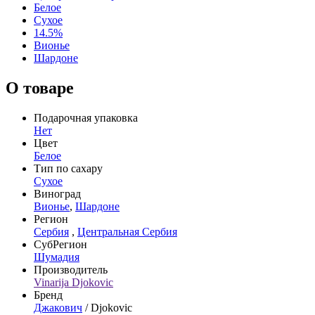
Белое
Сухое
14.5%
Вионье
Шардоне
О товаре
Подарочная упаковка
Нет
Цвет
Белое
Тип по сахару
Сухое
Виноград
Вионье
,
Шардоне
Регион
Сербия
,
Центральная Сербия
СубРегион
Шумадия
Производитель
Vinarija Djokovic
Бренд
Джакович
/ Djokovic