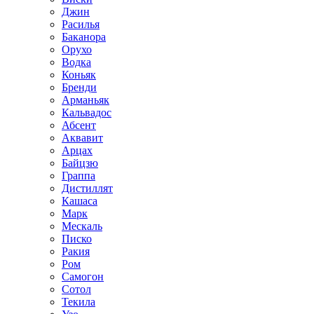
Джин
Расилья
Баканора
Орухо
Водка
Коньяк
Бренди
Арманьяк
Кальвадос
Абсент
Аквавит
Арцах
Байцзю
Граппа
Дистиллят
Кашаса
Марк
Мескаль
Писко
Ракия
Ром
Самогон
Сотол
Текила