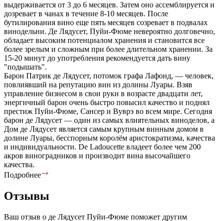
выдерживается от 3 до 6 месяцев. Затем оно ассемблируется и
дозревает в чанах в течение 8-10 месяцев. После
бутилирования вино еще пять месяцев созревает в подвалах
винодельни. Де Лядусет, Пуйи-Фюме невероятно долговечно,
обладает высоким потенциалом хранения и становится все
более зрелым и сложным при более длительном хранении. За
15-20 минут до употребления рекомендуется дать вину
"подышать".
Барон Патрик де Лядусет, потомок графа Лафонд, — человек,
повлиявший на репутацию вин из долины Луары. Взяв
управление бизнесом в свои руки в возрасте двадцати лет,
энергичный барон очень быстро повысил качество и поднял
престиж Пуйи-Фюме, Сансер и Вуврэ во всем мире. Сегодня
барон де Лядусет — один из самых влиятельных виноделов, а
Дом де Лядусет является самым крупным винным домом в
долине Луары, бесспорным королём аристократизма, качества
и индивидуальности. De Ladoucette владеет более чем 200
акров виноградников и производит вина высочайшего
качества.
Подробнее
Отзывы
Ваш отзыв о де Лядусет Пуйи-Фюме поможет другим