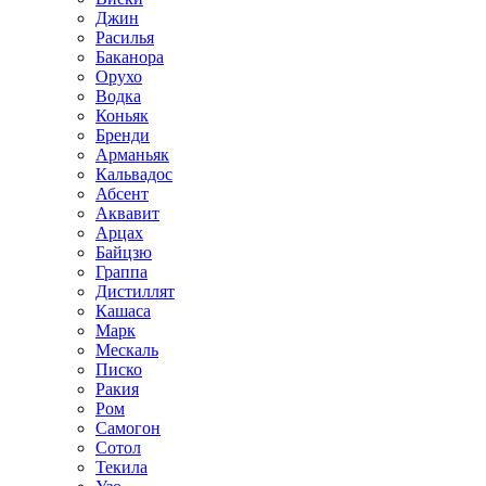
Джин
Расилья
Баканора
Орухо
Водка
Коньяк
Бренди
Арманьяк
Кальвадос
Абсент
Аквавит
Арцах
Байцзю
Граппа
Дистиллят
Кашаса
Марк
Мескаль
Писко
Ракия
Ром
Самогон
Сотол
Текила