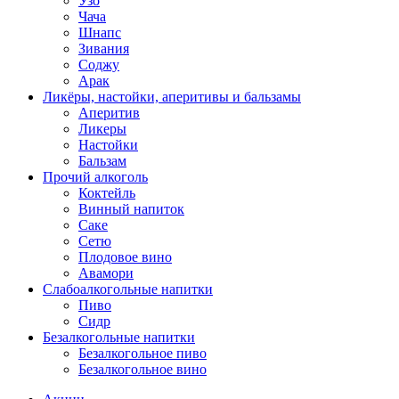
Узо
Чача
Шнапс
Зивания
Соджу
Арак
Ликёры, настойки, аперитивы и бальзамы
Аперитив
Ликеры
Настойки
Бальзам
Прочий алкоголь
Коктейль
Винный напиток
Саке
Сетю
Плодовое вино
Авамори
Слабоалкогольные напитки
Пиво
Сидр
Безалкогольные напитки
Безалкогольное пиво
Безалкогольное вино