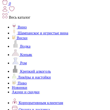
0
Весь каталог
Вино
Шампанское и игристые вина
Виски
Водка
Коньяк
Ром
Крепкий алкоголь
Ликёры и настойки
Пиво
Новинки
Акции и скидки
Корпоративным клиентам
Оплата и доставка