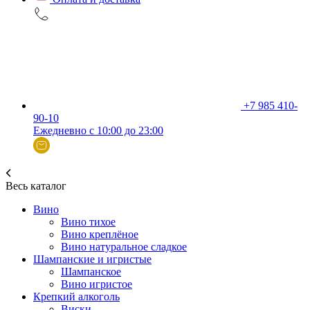
+7 985 410-
90-10
Ежедневно с 10:00 до 23:00
Весь каталог
Вино
Вино тихое
Вино креплёное
Вино натуральное сладкое
Шампанские и игристые
Шампанское
Вино игристое
Крепкий алкоголь
Виски