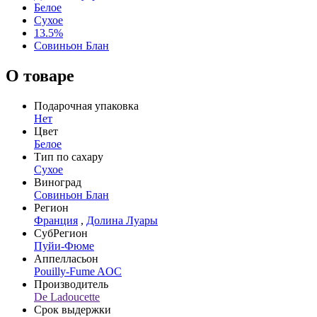
Белое
Сухое
13.5%
Совиньон Блан
О товаре
Подарочная упаковка
Нет
Цвет
Белое
Тип по сахару
Сухое
Виноград
Совиньон Блан
Регион
Франция
,
Долина Луары
СубРегион
Пуйи-Фюме
Аппелласьон
Pouilly-Fume AOC
Производитель
De Ladoucette
Срок выдержки