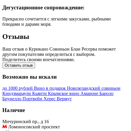
Дегустационное сопровождение:
Прекрасно сочетается с легкими закусками, рыбными
блюдами и дарами моря.
Отзывы
Ваш отзыв о Курикано Совиньон Блан Ресерва поможет
другим покупателям определиться с выбором.
Поделитесь своими впечатлениями.
Оставить отзыв
Возможно вы искали
до 1000 рублей
Вино в подарок
Новозеландский совиньон
Киндзмараули
Кьянти
Крымское вино
Амароне
Бароло
Брунелло
Портвейн
Херес
Вермут
Наличие
Мичуринский пр., д 16
Ломоносовский проспект