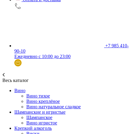
+7 985 410-
90-10
Ежедневно с 10:00 до 23:00
Весь каталог
Вино
Вино тихое
Вино креплёное
Вино натуральное сладкое
Шампанские и игристые
Шампанское
Вино игристое
Крепкий алкоголь
Виски