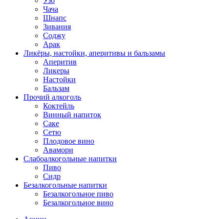
Узо
Чача
Шнапс
Зивания
Соджу
Арак
Ликёры, настойки, аперитивы и бальзамы
Аперитив
Ликеры
Настойки
Бальзам
Прочий алкоголь
Коктейль
Винный напиток
Саке
Сетю
Плодовое вино
Авамори
Слабоалкогольные напитки
Пиво
Сидр
Безалкогольные напитки
Безалкогольное пиво
Безалкогольное вино