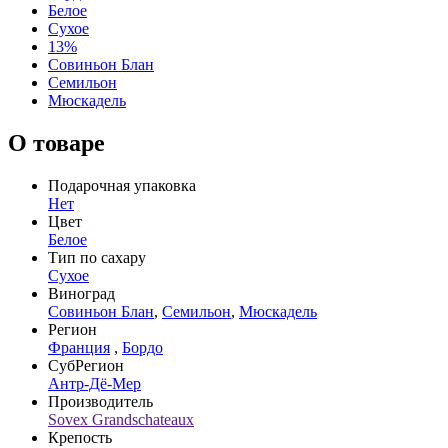
Белое
Сухое
13%
Совиньон Блан
Семильон
Мюскадель
О товаре
Подарочная упаковка
Нет
Цвет
Белое
Тип по сахару
Сухое
Виноград
Совиньон Блан
,
Семильон
,
Мюскадель
Регион
Франция
,
Бордо
СубРегион
Антр-Дё-Мер
Производитель
Sovex Grandschateaux
Крепость