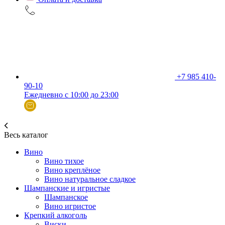
+7 985 410-
90-10
Ежедневно с 10:00 до 23:00
Весь каталог
Вино
Вино тихое
Вино креплёное
Вино натуральное сладкое
Шампанские и игристые
Шампанское
Вино игристое
Крепкий алкоголь
Виски