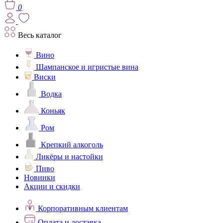
0
Весь каталог
Вино
Шампанское и игристые вина
Виски
Водка
Коньяк
Ром
Крепкий алкоголь
Ликёры и настойки
Пиво
Новинки
Акции и скидки
Корпоративным клиентам
Оплата и доставка