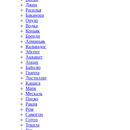
Джин
Расилья
Баканора
Орухо
Водка
Коньяк
Бренди
Арманьяк
Кальвадос
Абсент
Аквавит
Арцах
Байцзю
Граппа
Дистиллят
Кашаса
Марк
Мескаль
Писко
Ракия
Ром
Самогон
Сотол
Текила