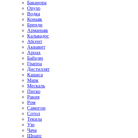
Баканора
Орухо
Водка
Коньяк
Бренди
Арманьяк
Кальвадос
Абсент
Аквавит
Арцах
Байцзю
Граппа
Дистиллят
Кашаса
Марк
Мескаль
Писко
Ракия
Ром
Самогон
Сотол
Текила
Узо
Чача
Шнапс