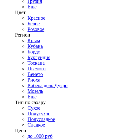
Грузия
Еще
Цвет
Красное
Белое
Розовое
Регион
Крым
Кубань
Бордо
Бургундия
Тоскана
Пьемонт
Венето
Риоха
Рибера дель Дуэро
Мозель
Еще
Тип по сахару
Сухое
Полусухое
Полусладкое
Сладкое
Цена
до 1000 руб