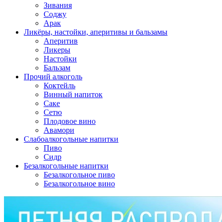
Зивания
Соджу
Арак
Ликёры, настойки, аперитивы и бальзамы
Аперитив
Ликеры
Настойки
Бальзам
Прочий алкоголь
Коктейль
Винный напиток
Саке
Сетю
Плодовое вино
Авамори
Слабоалкогольные напитки
Пиво
Сидр
Безалкогольные напитки
Безалкогольное пиво
Безалкогольное вино