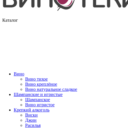
Каталог
Вино
Вино тихое
Вино креплёное
Вино натуральное сладкое
Шампанские и игристые
Шампанское
Вино игристое
Крепкий алкоголь
Виски
Джин
Расилья