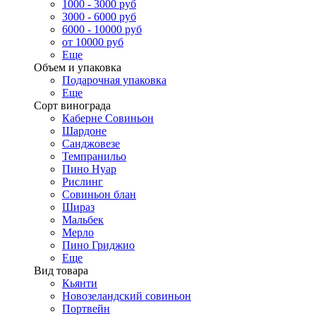
1000 - 3000 руб
3000 - 6000 руб
6000 - 10000 руб
от 10000 руб
Еще
Объем и упаковка
Подарочная упаковка
Еще
Сорт винограда
Каберне Совиньон
Шардоне
Санджовезе
Темпранильо
Пино Нуар
Рислинг
Совиньон блан
Шираз
Мальбек
Мерло
Пино Гриджио
Еще
Вид товара
Кьянти
Новозеландский совиньон
Портвейн