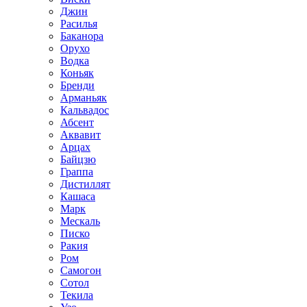
Джин
Расилья
Баканора
Орухо
Водка
Коньяк
Бренди
Арманьяк
Кальвадос
Абсент
Аквавит
Арцах
Байцзю
Граппа
Дистиллят
Кашаса
Марк
Мескаль
Писко
Ракия
Ром
Самогон
Сотол
Текила