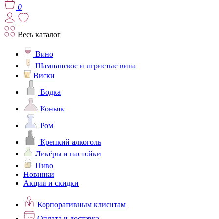
0
Весь каталог
Вино
Шампанское и игристые вина
Виски
Водка
Коньяк
Ром
Крепкий алкоголь
Ликёры и настойки
Пиво
Новинки
Акции и скидки
Корпоративным клиентам
Оплата и доставка