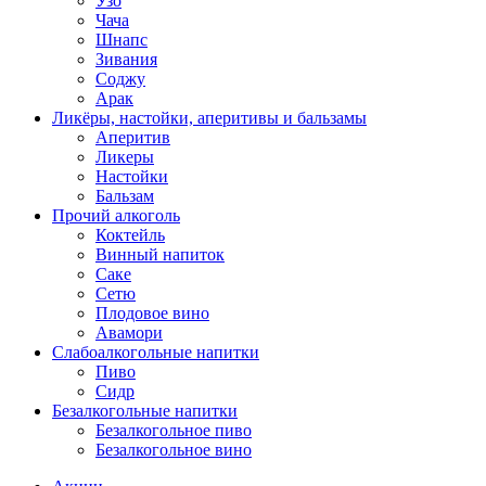
Узо
Чача
Шнапс
Зивания
Соджу
Арак
Ликёры, настойки, аперитивы и бальзамы
Аперитив
Ликеры
Настойки
Бальзам
Прочий алкоголь
Коктейль
Винный напиток
Саке
Сетю
Плодовое вино
Авамори
Слабоалкогольные напитки
Пиво
Сидр
Безалкогольные напитки
Безалкогольное пиво
Безалкогольное вино