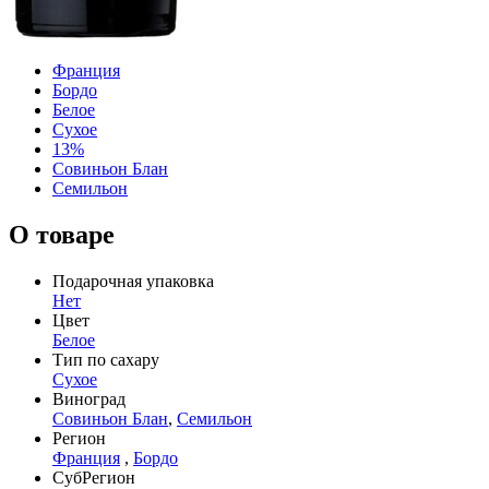
Франция
Бордо
Белое
Сухое
13%
Совиньон Блан
Семильон
О товаре
Подарочная упаковка
Нет
Цвет
Белое
Тип по сахару
Сухое
Виноград
Совиньон Блан
,
Семильон
Регион
Франция
,
Бордо
СубРегион