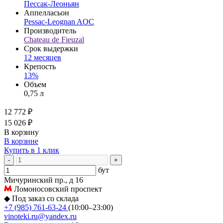
Пессак-Леоньян
Аппелласьон
Pessac-Leognan AOC
Производитель
Chateau de Fieuzal
Срок выдержки
12 месяцев
Крепость
13%
Объем
0,75 л
12 772 ₽
15 026 ₽
В корзину
В корзине
Купить в 1 клик
-
+
бут
Мичуринский пр., д 16
Ломоносовский проспект
◆
Под заказ со склада
+7 (985) 761-63-24
(10:00–23:00)
vinoteki.ru@yandex.ru