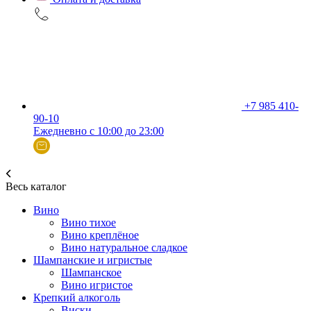
+7 985 410-
90-10
Ежедневно с 10:00 до 23:00
Весь каталог
Вино
Вино тихое
Вино креплёное
Вино натуральное сладкое
Шампанские и игристые
Шампанское
Вино игристое
Крепкий алкоголь
Виски