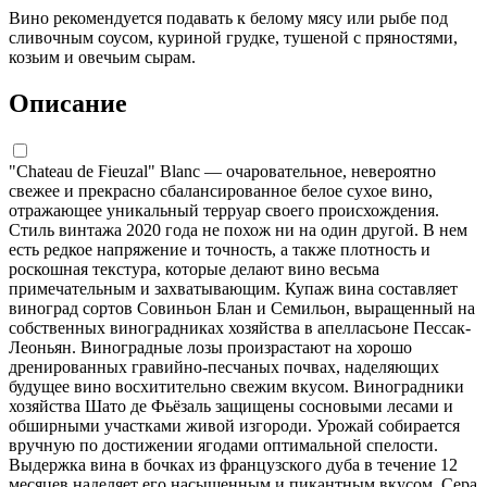
Вино рекомендуется подавать к белому мясу или рыбе под
сливочным соусом, куриной грудке, тушеной с пряностями,
козьим и овечьим сырам.
Описание
"Chateau de Fieuzal" Blanc — очаровательное, невероятно
свежее и прекрасно сбалансированное белое сухое вино,
отражающее уникальный терруар своего происхождения.
Стиль винтажа 2020 года не похож ни на один другой. В нем
есть редкое напряжение и точность, а также плотность и
роскошная текстура, которые делают вино весьма
примечательным и захватывающим. Купаж вина составляет
виноград сортов Совиньон Блан и Семильон, выращенный на
собственных виноградниках хозяйства в апелласьоне Пессак-
Леоньян. Виноградные лозы произрастают на хорошо
дренированных гравийно-песчаных почвах, наделяющих
будущее вино восхитительно свежим вкусом. Виноградники
хозяйства Шато де Фьёзаль защищены сосновыми лесами и
обширными участками живой изгороди. Урожай собирается
вручную по достижении ягодами оптимальной спелости.
Выдержка вина в бочках из французского дуба в течение 12
месяцев наделяет его насыщенным и пикантным вкусом. Сера