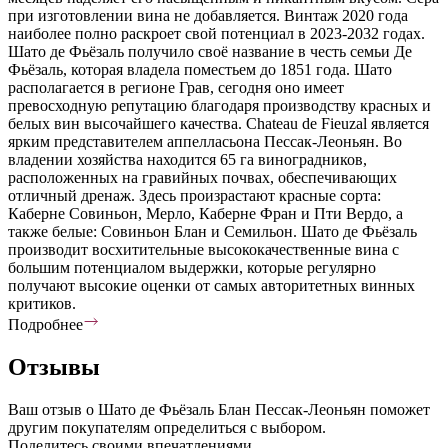
при изготовлении вина не добавляется. Винтаж 2020 года
наиболее полно раскроет свой потенциал в 2023-2032 годах.
Шато де Фьёзаль получило своё название в честь семьи Де
Фьёзаль, которая владела поместьем до 1851 года. Шато
располагается в регионе Грав, сегодня оно имеет
превосходную репутацию благодаря производству красных и
белых вин высочайшего качества. Chateau de Fieuzal является
ярким представителем аппелласьона Пессак-Леоньян. Во
владении хозяйства находится 65 га виноградников,
расположенных на гравийных почвах, обеспечивающих
отличный дренаж. Здесь произрастают красные сорта:
Каберне Совиньон, Мерло, Каберне Фран и Пти Вердо, а
также белые: Совиньон Блан и Семильон. Шато де Фьёзаль
производит восхитительные высококачественные вина с
большим потенциалом выдержки, которые регулярно
получают высокие оценки от самых авторитетных винных
критиков.
Подробнее
Отзывы
Ваш отзыв о Шато де Фьёзаль Блан Пессак-Леоньян поможет
другим покупателям определиться с выбором.
Поделитесь своими впечатлениями.