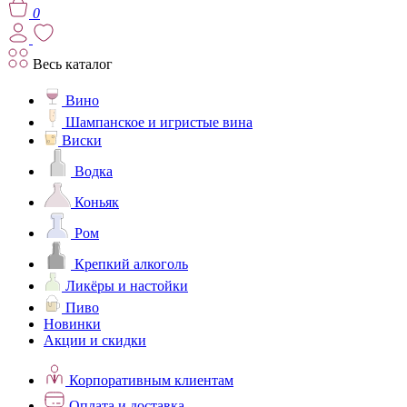
0
Весь каталог
Вино
Шампанское и игристые вина
Виски
Водка
Коньяк
Ром
Крепкий алкоголь
Ликёры и настойки
Пиво
Новинки
Акции и скидки
Корпоративным клиентам
Оплата и доставка