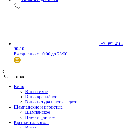
+7 985 410-
90-10
Ежедневно с 10:00 до 23:00
Весь каталог
Вино
Вино тихое
Вино креплёное
Вино натуральное сладкое
Шампанские и игристые
Шампанское
Вино игристое
Крепкий алкоголь
Виски