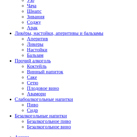
Узо
Чача
Шнапс
Зивания
Соджу
Арак
Ликёры, настойки, аперитивы и бальзамы
Аперитив
Ликеры
Настойки
Бальзам
Прочий алкоголь
Коктейль
Винный напиток
Саке
Сетю
Плодовое вино
Авамори
Слабоалкогольные напитки
Пиво
Сидр
Безалкогольные напитки
Безалкогольное пиво
Безалкогольное вино