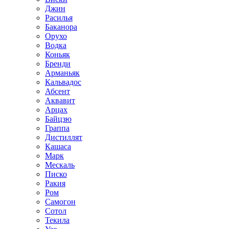
Джин
Расилья
Баканора
Орухо
Водка
Коньяк
Бренди
Арманьяк
Кальвадос
Абсент
Аквавит
Арцах
Байцзю
Граппа
Дистиллят
Кашаса
Марк
Мескаль
Писко
Ракия
Ром
Самогон
Сотол
Текила