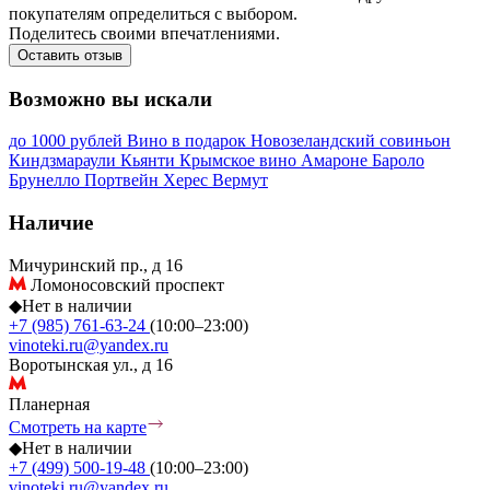
покупателям определиться с выбором.
Поделитесь своими впечатлениями.
Оставить отзыв
Возможно вы искали
до 1000 рублей
Вино в подарок
Новозеландский совиньон
Киндзмараули
Кьянти
Крымское вино
Амароне
Бароло
Брунелло
Портвейн
Херес
Вермут
Наличие
Мичуринский пр., д 16
Ломоносовский проспект
◆
Нет в наличии
+7 (985) 761-63-24
(10:00–23:00)
vinoteki.ru@yandex.ru
Воротынская ул., д 16
Планерная
Смотреть на карте
◆
Нет в наличии
+7 (499) 500-19-48
(10:00–23:00)
vinoteki.ru@yandex.ru