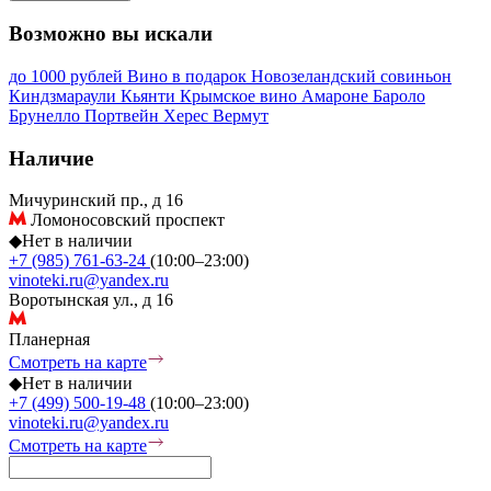
Возможно вы искали
до 1000 рублей
Вино в подарок
Новозеландский совиньон
Киндзмараули
Кьянти
Крымское вино
Амароне
Бароло
Брунелло
Портвейн
Херес
Вермут
Наличие
Мичуринский пр., д 16
Ломоносовский проспект
◆
Нет в наличии
+7 (985) 761-63-24
(10:00–23:00)
vinoteki.ru@yandex.ru
Воротынская ул., д 16
Планерная
Смотреть на карте
◆
Нет в наличии
+7 (499) 500-19-48
(10:00–23:00)
vinoteki.ru@yandex.ru
Смотреть на карте