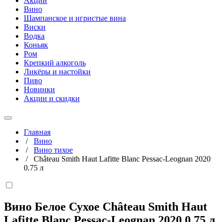
Акции
Вино
Шампанское и игристые вина
Виски
Водка
Коньяк
Ром
Крепкий алкоголь
Ликёры и настойки
Пиво
Новинки
Акции и скидки
Главная
/
Вино
/
Вино тихое
/
Château Smith Haut Lafitte Blanc Pessac-Leognan 2020
0.75 л
Вино Белое Сухое Château Smith Haut
Lafitte Blanc Pessac-Leognan 2020
0,75 л