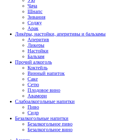
Узо
Чача
Шнапс
Зивания
Соджу
Арак
Ликёры, настойки, аперитивы и бальзамы
Аперитив
Ликеры
Настойки
Бальзам
Прочий алкоголь
Коктейль
Винный напиток
Саке
Сетю
Плодовое вино
Авамори
Слабоалкогольные напитки
Пиво
Сидр
Безалкогольные напитки
Безалкогольное пиво
Безалкогольное вино