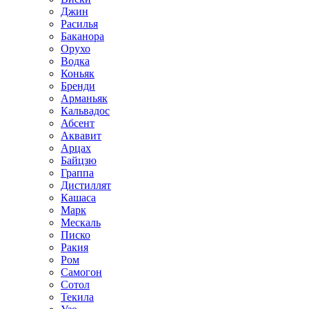
Джин
Расилья
Баканора
Орухо
Водка
Коньяк
Бренди
Арманьяк
Кальвадос
Абсент
Аквавит
Арцах
Байцзю
Граппа
Дистиллят
Кашаса
Марк
Мескаль
Писко
Ракия
Ром
Самогон
Сотол
Текила