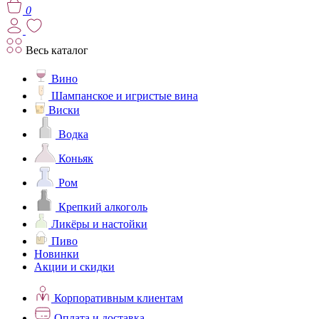
0
Весь каталог
Вино
Шампанское и игристые вина
Виски
Водка
Коньяк
Ром
Крепкий алкоголь
Ликёры и настойки
Пиво
Новинки
Акции и скидки
Корпоративным клиентам
Оплата и доставка