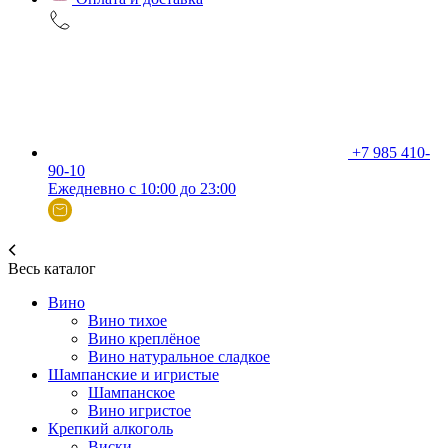
+7 985 410-
90-10
Ежедневно с 10:00 до 23:00
Весь каталог
Вино
Вино тихое
Вино креплёное
Вино натуральное сладкое
Шампанские и игристые
Шампанское
Вино игристое
Крепкий алкоголь
Виски