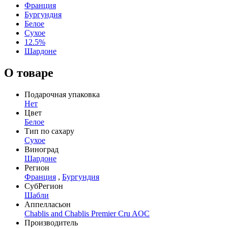
Франция
Бургундия
Белое
Сухое
12.5%
Шардоне
О товаре
Подарочная упаковка
Нет
Цвет
Белое
Тип по сахару
Сухое
Виноград
Шардоне
Регион
Франция
,
Бургундия
СубРегион
Шабли
Аппелласьон
Chablis and Chablis Premier Cru AOC
Производитель