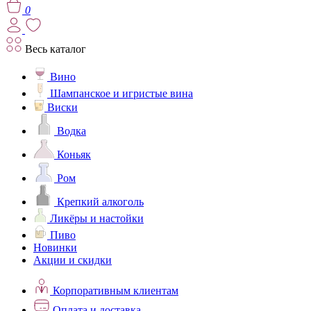
0
Весь каталог
Вино
Шампанское и игристые вина
Виски
Водка
Коньяк
Ром
Крепкий алкоголь
Ликёры и настойки
Пиво
Новинки
Акции и скидки
Корпоративным клиентам
Оплата и доставка