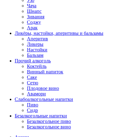
Узо
Чача
Шнапс
Зивания
Соджу
Арак
Ликёры, настойки, аперитивы и бальзамы
Аперитив
Ликеры
Настойки
Бальзам
Прочий алкоголь
Коктейль
Винный напиток
Саке
Сетю
Плодовое вино
Авамори
Слабоалкогольные напитки
Пиво
Сидр
Безалкогольные напитки
Безалкогольное пиво
Безалкогольное вино