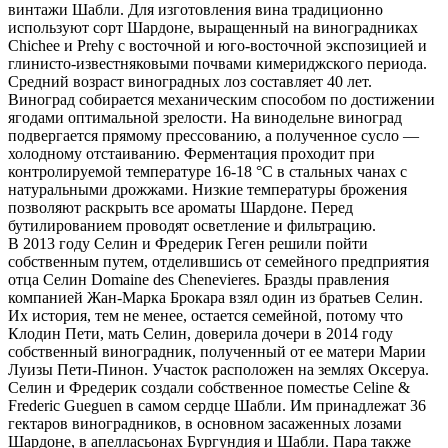
винтажи Шабли. Для изготовления вина традиционно
используют сорт Шардоне, выращенный на виноградниках
Chichee и Prehy с восточной и юго-восточной экспозицией и
глинисто-известняковыми почвами кимериджского периода.
Средний возраст виноградных лоз составляет 40 лет.
Виноград собирается механическим способом по достижении
ягодами оптимальной зрелости. На винодельне виноград
подвергается прямому прессованию, а полученное сусло —
холодному отстаиванию. Ферментация проходит при
контролируемой температуре 16-18 °C в стальных чанах с
натуральными дрожжами. Низкие температуры брожения
позволяют раскрыть все ароматы Шардоне. Перед
бутилированием проводят осветление и фильтрацию.
В 2013 году Селин и Фредерик Геген решили пойти
собственным путем, отделившись от семейного предприятия
отца Селин Domaine des Chenevieres. Бразды правления
компанией Жан-Марка Брокара взял один из братьев Селин.
Их история, тем не менее, остается семейной, потому что
Клодин Пети, мать Селин, доверила дочери в 2014 году
собственный виноградник, полученный от ее матери Марии
Луизы Пети-Пинон. Участок расположен на землях Оксеруа.
Селин и Фредерик создали собственное поместье Celine &
Frederic Gueguen в самом сердце Шабли. Им принадлежат 36
гектаров виноградников, в основном засаженных лозами
Шардоне, в апелласьонах Бургундия и Шабли. Пара также