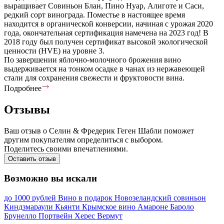
выращивает Совиньон Блан, Пино Нуар, Алиготе и Саси,
редкий сорт винограда. Поместье в настоящее время
находится в органической конверсии, начиная с урожая 2020
года, окончательная сертификация намечена на 2023 год! В
2018 году был получен сертификат высокой экологической
ценности (HVE) на уровне 3.
По завершении яблочно-молочного брожения вино
выдерживается на тонком осадке в чанах из нержавеющей
стали для сохранения свежести и фруктовости вина.
Подробнее
Отзывы
Ваш отзыв о Селин & Фредерик Геген Шабли поможет
другим покупателям определиться с выбором.
Поделитесь своими впечатлениями.
Оставить отзыв
Возможно вы искали
до 1000 рублей
Вино в подарок
Новозеландский совиньон
Киндзмараули
Кьянти
Крымское вино
Амароне
Бароло
Брунелло
Портвейн
Херес
Вермут