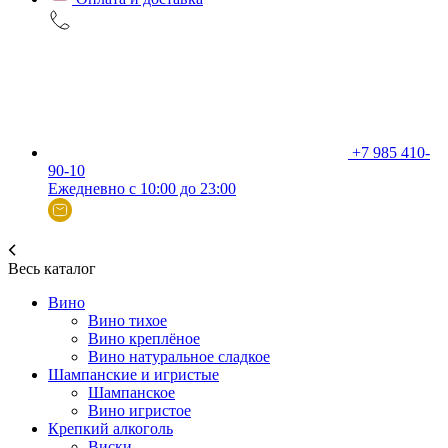
+7 985 410-
90-10
Ежедневно с 10:00 до 23:00
Весь каталог
Вино
Вино тихое
Вино креплёное
Вино натуральное сладкое
Шампанские и игристые
Шампанское
Вино игристое
Крепкий алкоголь
Виски