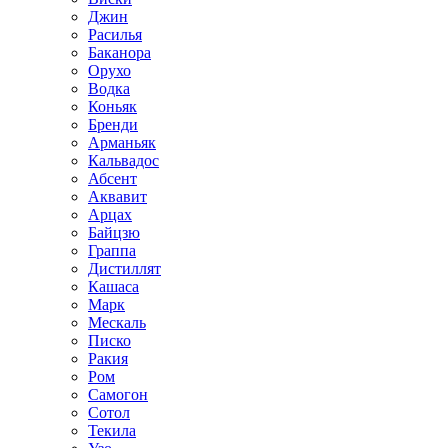
Джин
Расилья
Баканора
Орухо
Водка
Коньяк
Бренди
Арманьяк
Кальвадос
Абсент
Аквавит
Арцах
Байцзю
Граппа
Дистиллят
Кашаса
Марк
Мескаль
Писко
Ракия
Ром
Самогон
Сотол
Текила