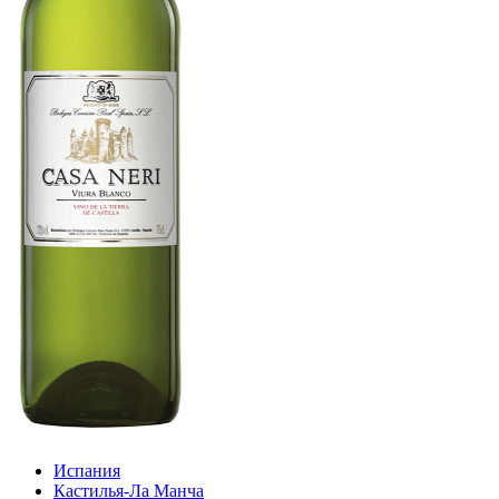
Испания
Кастилья-Ла Манча