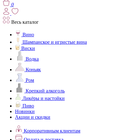
0
Весь каталог
Вино
Шампанское и игристые вина
Виски
Водка
Коньяк
Ром
Крепкий алкоголь
Ликёры и настойки
Пиво
Новинки
Акции и скидки
Корпоративным клиентам
Оплата и доставка