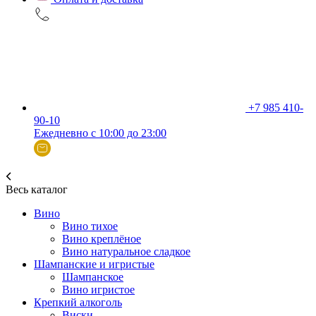
+7 985 410-
90-10
Ежедневно с 10:00 до 23:00
Весь каталог
Вино
Вино тихое
Вино креплёное
Вино натуральное сладкое
Шампанские и игристые
Шампанское
Вино игристое
Крепкий алкоголь
Виски