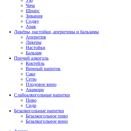
Узо
Чача
Шнапс
Зивания
Соджу
Арак
Ликёры, настойки, аперитивы и бальзамы
Аперитив
Ликеры
Настойки
Бальзам
Прочий алкоголь
Коктейль
Винный напиток
Саке
Сетю
Плодовое вино
Авамори
Слабоалкогольные напитки
Пиво
Сидр
Безалкогольные напитки
Безалкогольное пиво
Безалкогольное вино