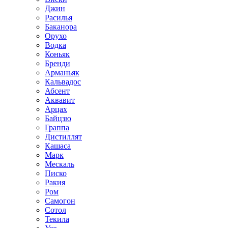
Джин
Расилья
Баканора
Орухо
Водка
Коньяк
Бренди
Арманьяк
Кальвадос
Абсент
Аквавит
Арцах
Байцзю
Граппа
Дистиллят
Кашаса
Марк
Мескаль
Писко
Ракия
Ром
Самогон
Сотол
Текила