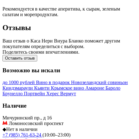
Рекомендуется в качестве аперитива, к сырам, зеленым
салатам и морепродуктам.
Отзывы
Ваш отзыв о Каса Нери Виура Бланко поможет другим
покупателям определиться с выбором.
Поделитесь своими впечатлениями.
Оставить отзыв
Возможно вы искали
до 1000 рублей
Вино в подарок
Новозеландский совиньон
Киндзмараули
Кьянти
Крымское вино
Амароне
Бароло
Брунелло
Портвейн
Херес
Вермут
Наличие
Мичуринский пр., д 16
Ломоносовский проспект
◆
Нет в наличии
+7 (985) 761-63-24
(10:00–23:00)