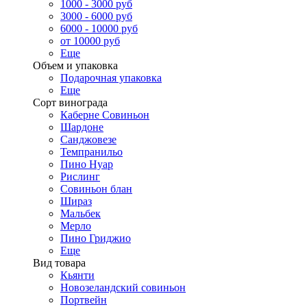
1000 - 3000 руб
3000 - 6000 руб
6000 - 10000 руб
от 10000 руб
Еще
Объем и упаковка
Подарочная упаковка
Еще
Сорт винограда
Каберне Совиньон
Шардоне
Санджовезе
Темпранильо
Пино Нуар
Рислинг
Совиньон блан
Шираз
Мальбек
Мерло
Пино Гриджио
Еще
Вид товара
Кьянти
Новозеландский совиньон
Портвейн