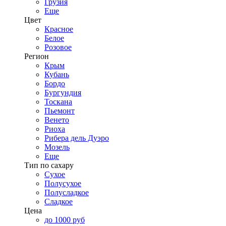
Грузия
Еще
Цвет
Красное
Белое
Розовое
Регион
Крым
Кубань
Бордо
Бургундия
Тоскана
Пьемонт
Венето
Риоха
Рибера дель Дуэро
Мозель
Еще
Тип по сахару
Сухое
Полусухое
Полусладкое
Сладкое
Цена
до 1000 руб