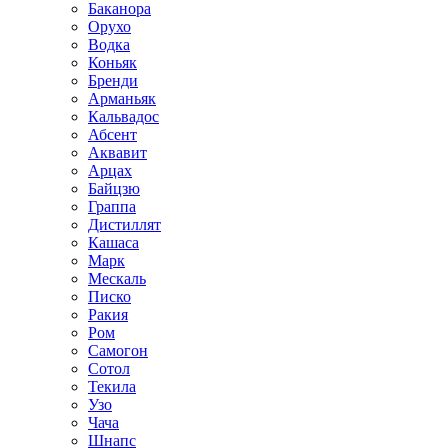
Баканора
Орухо
Водка
Коньяк
Бренди
Арманьяк
Кальвадос
Абсент
Аквавит
Арцах
Байцзю
Граппа
Дистиллят
Кашаса
Марк
Мескаль
Писко
Ракия
Ром
Самогон
Сотол
Текила
Узо
Чача
Шнапс