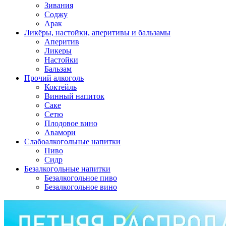
Зивания
Соджу
Арак
Ликёры, настойки, аперитивы и бальзамы
Аперитив
Ликеры
Настойки
Бальзам
Прочий алкоголь
Коктейль
Винный напиток
Саке
Сетю
Плодовое вино
Авамори
Слабоалкогольные напитки
Пиво
Сидр
Безалкогольные напитки
Безалкогольное пиво
Безалкогольное вино