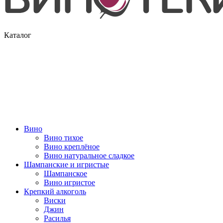
Каталог
Вино
Вино тихое
Вино креплёное
Вино натуральное сладкое
Шампанские и игристые
Шампанское
Вино игристое
Крепкий алкоголь
Виски
Джин
Расилья