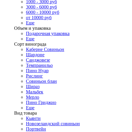
1000 - 3000 руб
3000 - 6000 руб
6000 - 10000 руб
от 10000 руб
Еще
Объем и упаковка
Подарочная упаковка
Еще
Сорт винограда
Каберне Совиньон
Шардоне
Санджовезе
Темпранильо
Пино Нуар
Рислинг
Совиньон блан
Шираз
Мальбек
Мерло
Пино Гриджио
Еще
Вид товара
Кьянти
Новозеландский совиньон
Портвейн