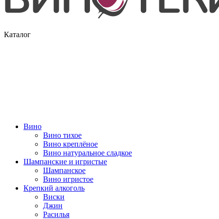
Каталог
Вино
Вино тихое
Вино креплёное
Вино натуральное сладкое
Шампанские и игристые
Шампанское
Вино игристое
Крепкий алкоголь
Виски
Джин
Расилья