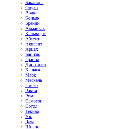
Баканора
Орухо
Водка
Коньяк
Бренди
Арманьяк
Кальвадос
Абсент
Аквавит
Арцах
Байцзю
Граппа
Дистиллят
Кашаса
Марк
Мескаль
Писко
Ракия
Ром
Самогон
Сотол
Текила
Узо
Чача
Шнапс