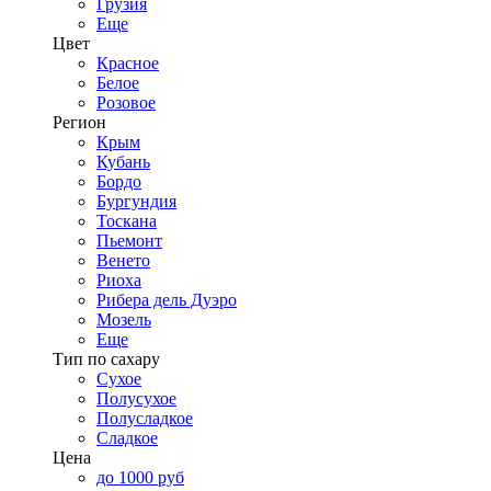
Грузия
Еще
Цвет
Красное
Белое
Розовое
Регион
Крым
Кубань
Бордо
Бургундия
Тоскана
Пьемонт
Венето
Риоха
Рибера дель Дуэро
Мозель
Еще
Тип по сахару
Сухое
Полусухое
Полусладкое
Сладкое
Цена
до 1000 руб