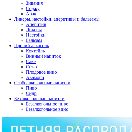
Зивания
Соджу
Арак
Ликёры, настойки, аперитивы и бальзамы
Аперитив
Ликеры
Настойки
Бальзам
Прочий алкоголь
Коктейль
Винный напиток
Саке
Сетю
Плодовое вино
Авамори
Слабоалкогольные напитки
Пиво
Сидр
Безалкогольные напитки
Безалкогольное пиво
Безалкогольное вино