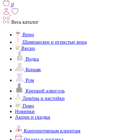
0
Весь каталог
Вино
Шампанское и игристые вина
Виски
Водка
Коньяк
Ром
Крепкий алкоголь
Ликёры и настойки
Пиво
Новинки
Акции и скидки
Корпоративным клиентам
Оплата и доставка