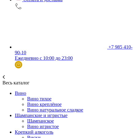
+7 985 410-
90-10
Ежедневно с 10:00 до 23:00
Весь каталог
Вино
Вино тихое
Вино креплёное
Вино натуральное сладкое
Шампанские и игристые
Шампанское
Вино игристое
Крепкий алкоголь
Виски