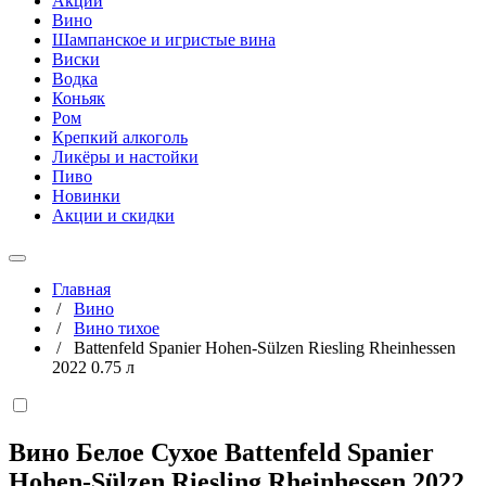
Акции
Вино
Шампанское и игристые вина
Виски
Водка
Коньяк
Ром
Крепкий алкоголь
Ликёры и настойки
Пиво
Новинки
Акции и скидки
Главная
/
Вино
/
Вино тихое
/
Battenfeld Spanier Hohen-Sülzen Riesling Rheinhessen
2022 0.75 л
Вино Белое Сухое Battenfeld Spanier
Hohen-Sülzen Riesling Rheinhessen 2022