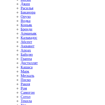
Джин
Расилья
Баканора
Орухо
Водка
Коньяк
Бренди
Арманьяк
Кальвадос
Абсент
Аквавит
Арцах
Байцзю
Граппа
Дистиллят
Кашаса
Марк
Мескаль
Писко
Ракия
Ром
Самогон
Сотол
Текила