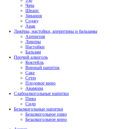
Узо
Чача
Шнапс
Зивания
Соджу
Арак
Ликёры, настойки, аперитивы и бальзамы
Аперитив
Ликеры
Настойки
Бальзам
Прочий алкоголь
Коктейль
Винный напиток
Саке
Сетю
Плодовое вино
Авамори
Слабоалкогольные напитки
Пиво
Сидр
Безалкогольные напитки
Безалкогольное пиво
Безалкогольное вино