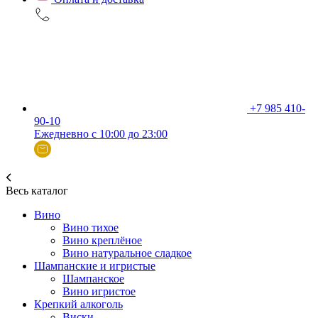
+7 985 410-
90-10
Ежедневно с 10:00 до 23:00
Весь каталог
Вино
Вино тихое
Вино креплёное
Вино натуральное сладкое
Шампанские и игристые
Шампанское
Вино игристое
Крепкий алкоголь
Виски