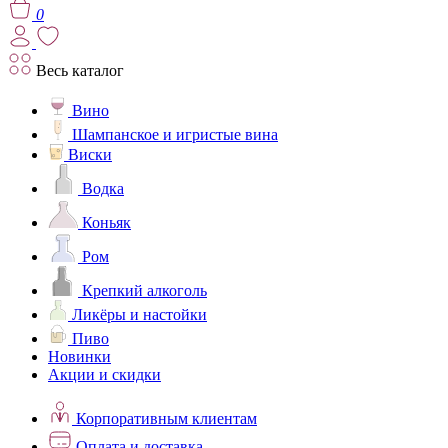
0
Весь каталог
Вино
Шампанское и игристые вина
Виски
Водка
Коньяк
Ром
Крепкий алкоголь
Ликёры и настойки
Пиво
Новинки
Акции и скидки
Корпоративным клиентам
Оплата и доставка