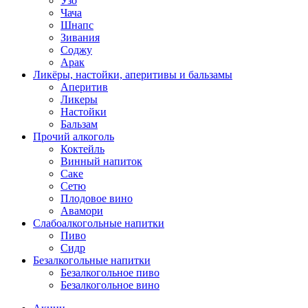
Узо
Чача
Шнапс
Зивания
Соджу
Арак
Ликёры, настойки, аперитивы и бальзамы
Аперитив
Ликеры
Настойки
Бальзам
Прочий алкоголь
Коктейль
Винный напиток
Саке
Сетю
Плодовое вино
Авамори
Слабоалкогольные напитки
Пиво
Сидр
Безалкогольные напитки
Безалкогольное пиво
Безалкогольное вино