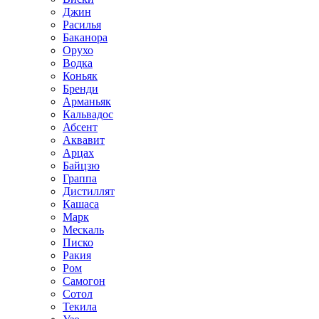
Джин
Расилья
Баканора
Орухо
Водка
Коньяк
Бренди
Арманьяк
Кальвадос
Абсент
Аквавит
Арцах
Байцзю
Граппа
Дистиллят
Кашаса
Марк
Мескаль
Писко
Ракия
Ром
Самогон
Сотол
Текила