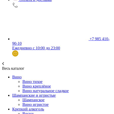
+7 985 410-
90-10
Ежедневно с 10:00 до 23:00
Весь каталог
Вино
Вино тихое
Вино креплёное
Вино натуральное сладкое
Шампанские и игристые
Шампанское
Вино игристое
Крепкий алкоголь
Виски