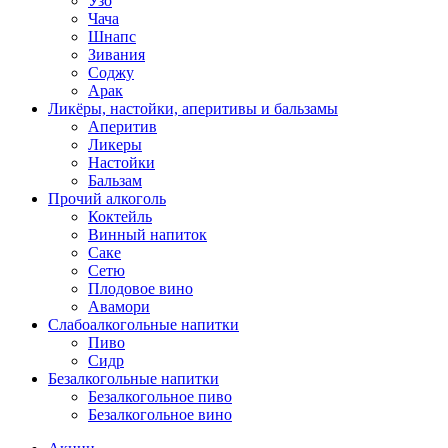
Узо
Чача
Шнапс
Зивания
Соджу
Арак
Ликёры, настойки, аперитивы и бальзамы
Аперитив
Ликеры
Настойки
Бальзам
Прочий алкоголь
Коктейль
Винный напиток
Саке
Сетю
Плодовое вино
Авамори
Слабоалкогольные напитки
Пиво
Сидр
Безалкогольные напитки
Безалкогольное пиво
Безалкогольное вино