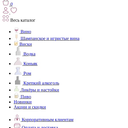
0
Весь каталог
Вино
Шампанское и игристые вина
Виски
Водка
Коньяк
Ром
Крепкий алкоголь
Ликёры и настойки
Пиво
Новинки
Акции и скидки
Корпоративным клиентам
Оплата и доставка