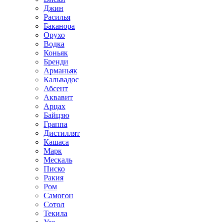
Джин
Расилья
Баканора
Орухо
Водка
Коньяк
Бренди
Арманьяк
Кальвадос
Абсент
Аквавит
Арцах
Байцзю
Граппа
Дистиллят
Кашаса
Марк
Мескаль
Писко
Ракия
Ром
Самогон
Сотол
Текила