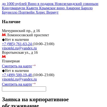
до 1000 рублей
Вино в подарок
Новозеландский совиньон
Киндзмараули
Кьянти
Крымское вино
Амароне
Бароло
Брунелло
Портвейн
Херес
Вермут
Наличие
Мичуринский пр., д 16
Ломоносовский проспект
◆
Нет в наличии
+7 (985) 761-63-24
(10:00–23:00)
vinoteki.ru@yandex.ru
Воротынская ул., д 16
Планерная
Смотреть на карте
◆
Нет в наличии
+7 (499) 500-19-48
(10:00–23:00)
vinoteki.ru@yandex.ru
Смотреть на карте
Заявка на корпоративное
обслуживание