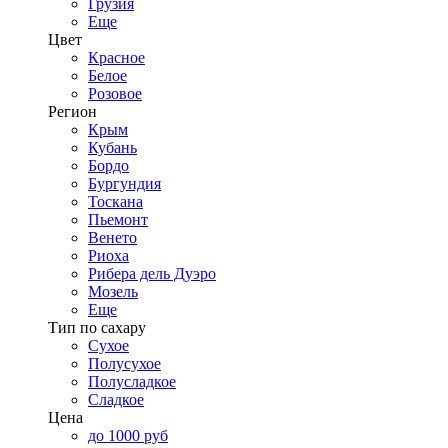
Грузия
Еще
Цвет
Красное
Белое
Розовое
Регион
Крым
Кубань
Бордо
Бургундия
Тоскана
Пьемонт
Венето
Риоха
Рибера дель Дуэро
Мозель
Еще
Тип по сахару
Сухое
Полусухое
Полусладкое
Сладкое
Цена
до 1000 руб