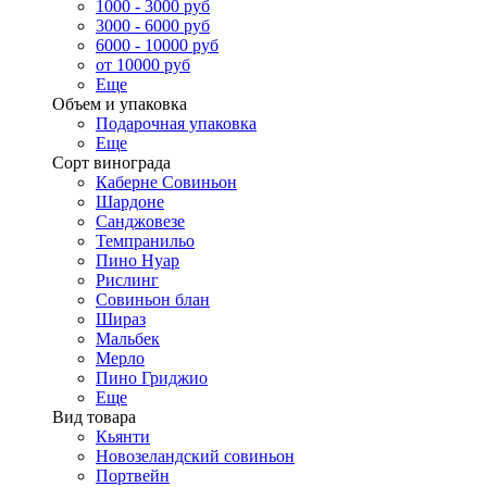
1000 - 3000 руб
3000 - 6000 руб
6000 - 10000 руб
от 10000 руб
Еще
Объем и упаковка
Подарочная упаковка
Еще
Сорт винограда
Каберне Совиньон
Шардоне
Санджовезе
Темпранильо
Пино Нуар
Рислинг
Совиньон блан
Шираз
Мальбек
Мерло
Пино Гриджио
Еще
Вид товара
Кьянти
Новозеландский совиньон
Портвейн