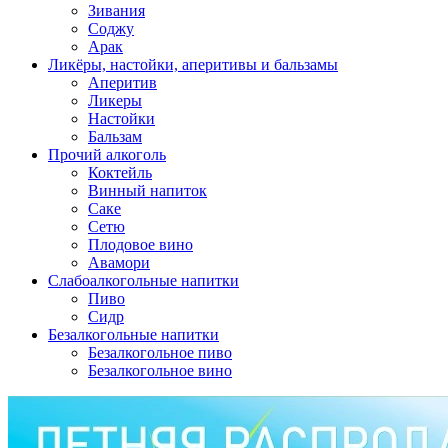
Зивания
Соджу
Арак
Ликёры, настойки, аперитивы и бальзамы
Аперитив
Ликеры
Настойки
Бальзам
Прочий алкоголь
Коктейль
Винный напиток
Саке
Сетю
Плодовое вино
Авамори
Слабоалкогольные напитки
Пиво
Сидр
Безалкогольные напитки
Безалкогольное пиво
Безалкогольное вино