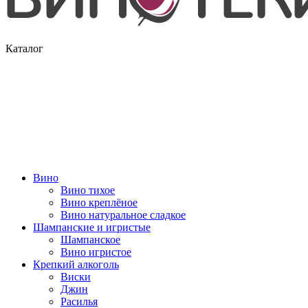
Каталог
Вино
Вино тихое
Вино креплёное
Вино натуральное сладкое
Шампанские и игристые
Шампанское
Вино игристое
Крепкий алкоголь
Виски
Джин
Расилья