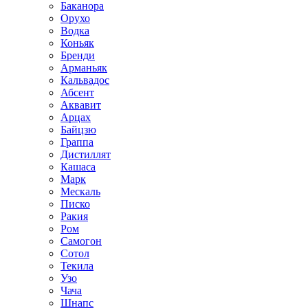
Баканора
Орухо
Водка
Коньяк
Бренди
Арманьяк
Кальвадос
Абсент
Аквавит
Арцах
Байцзю
Граппа
Дистиллят
Кашаса
Марк
Мескаль
Писко
Ракия
Ром
Самогон
Сотол
Текила
Узо
Чача
Шнапс