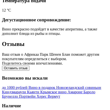
Температура подачи
12 °С
Дегустационное сопровождение:
Вино прекрасно подойдет в качестве аперитива, а также
дополнит блюда из рыбы и птицы.
Отзывы
Ваш отзыв о Африкаа Парк Шенен Блан поможет другим
покупателям определиться с выбором.
Поделитесь своими впечатлениями.
Оставить отзыв
Возможно вы искали
до 1000 рублей
Вино в подарок
Новозеландский совиньон
Киндзмараули
Кьянти
Крымское вино
Амароне
Бароло
Брунелло
Портвейн
Херес
Вермут
Наличие