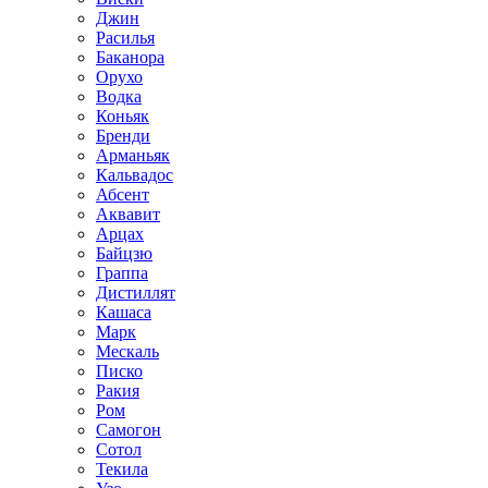
Джин
Расилья
Баканора
Орухо
Водка
Коньяк
Бренди
Арманьяк
Кальвадос
Абсент
Аквавит
Арцах
Байцзю
Граппа
Дистиллят
Кашаса
Марк
Мескаль
Писко
Ракия
Ром
Самогон
Сотол
Текила