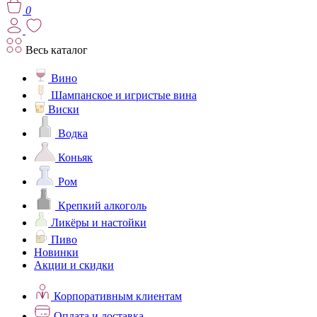
0
Весь каталог
Вино
Шампанское и игристые вина
Виски
Водка
Коньяк
Ром
Крепкий алкоголь
Ликёры и настойки
Пиво
Новинки
Акции и скидки
Корпоративным клиентам
Оплата и доставка