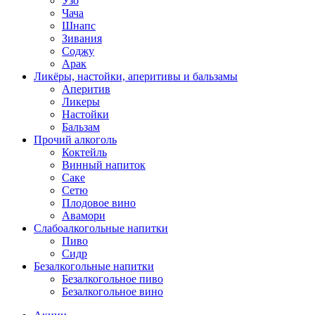
Узо
Чача
Шнапс
Зивания
Соджу
Арак
Ликёры, настойки, аперитивы и бальзамы
Аперитив
Ликеры
Настойки
Бальзам
Прочий алкоголь
Коктейль
Винный напиток
Саке
Сетю
Плодовое вино
Авамори
Слабоалкогольные напитки
Пиво
Сидр
Безалкогольные напитки
Безалкогольное пиво
Безалкогольное вино