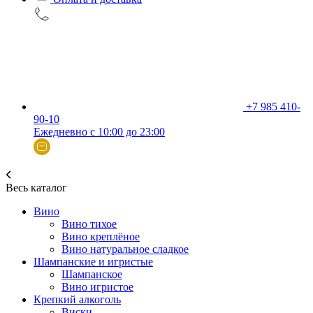
+7 985 410-
90-10
Ежедневно с 10:00 до 23:00
Весь каталог
Вино
Вино тихое
Вино креплёное
Вино натуральное сладкое
Шампанские и игристые
Шампанское
Вино игристое
Крепкий алкоголь
Виски