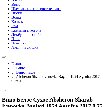
Акции
Вино
Шампанское и игристые вина
Виски
Водка
Коньяк
Ром
Крепкий алкоголь
Ликёры и настойки
Пиво
Новинки
Акции и скидки
Главная
/
Вино
/
Вино тихое
/
Absheron-Sharab Ivanovka Baglari 1954 Agsufra 2017
0.75 л
Вино Белое Сухое Absheron-Sharab
Ivanovka Baglari 1954 Agsufra 2017
0,75