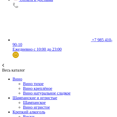
+7 985 410-
90-10
Ежедневно с 10:00 до 23:00
Весь каталог
Вино
Вино тихое
Вино креплёное
Вино натуральное сладкое
Шампанские и игристые
Шампанское
Вино игристое
Крепкий алкоголь
Виски