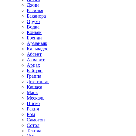
Джин
Расилья
Баканора
Орухо
Водка
Коньяк
Бренди
Арманьяк
Кальвадос
Абсент
Аквавит
Арцах
Байцзю
Граппа
Дистиллят
Кашаса
Марк
Мескаль
Писко
Ракия
Ром
Самогон
Сотол
Текила