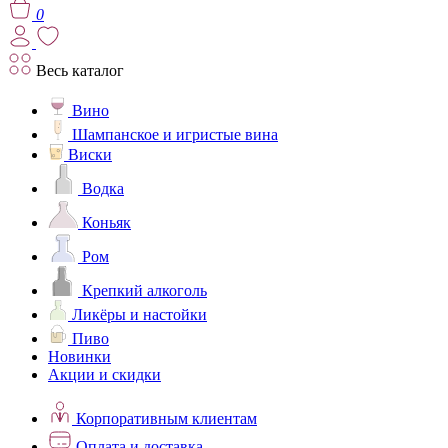
0
Весь каталог
Вино
Шампанское и игристые вина
Виски
Водка
Коньяк
Ром
Крепкий алкоголь
Ликёры и настойки
Пиво
Новинки
Акции и скидки
Корпоративным клиентам
Оплата и доставка