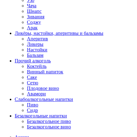
Узо
Чача
Шнапс
Зивания
Соджу
Арак
Ликёры, настойки, аперитивы и бальзамы
Аперитив
Ликеры
Настойки
Бальзам
Прочий алкоголь
Коктейль
Винный напиток
Саке
Сетю
Плодовое вино
Авамори
Слабоалкогольные напитки
Пиво
Сидр
Безалкогольные напитки
Безалкогольное пиво
Безалкогольное вино