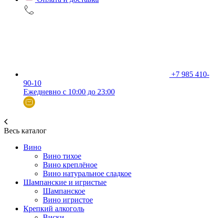
+7 985 410-
90-10
Ежедневно с 10:00 до 23:00
Весь каталог
Вино
Вино тихое
Вино креплёное
Вино натуральное сладкое
Шампанские и игристые
Шампанское
Вино игристое
Крепкий алкоголь
Виски