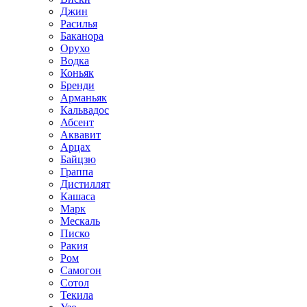
Джин
Расилья
Баканора
Орухо
Водка
Коньяк
Бренди
Арманьяк
Кальвадос
Абсент
Аквавит
Арцах
Байцзю
Граппа
Дистиллят
Кашаса
Марк
Мескаль
Писко
Ракия
Ром
Самогон
Сотол
Текила