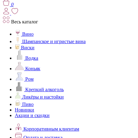
0
Весь каталог
Вино
Шампанское и игристые вина
Виски
Водка
Коньяк
Ром
Крепкий алкоголь
Ликёры и настойки
Пиво
Новинки
Акции и скидки
Корпоративным клиентам
Оплата и доставка