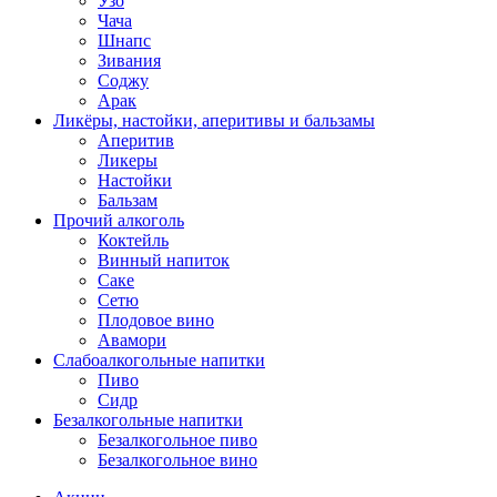
Узо
Чача
Шнапс
Зивания
Соджу
Арак
Ликёры, настойки, аперитивы и бальзамы
Аперитив
Ликеры
Настойки
Бальзам
Прочий алкоголь
Коктейль
Винный напиток
Саке
Сетю
Плодовое вино
Авамори
Слабоалкогольные напитки
Пиво
Сидр
Безалкогольные напитки
Безалкогольное пиво
Безалкогольное вино