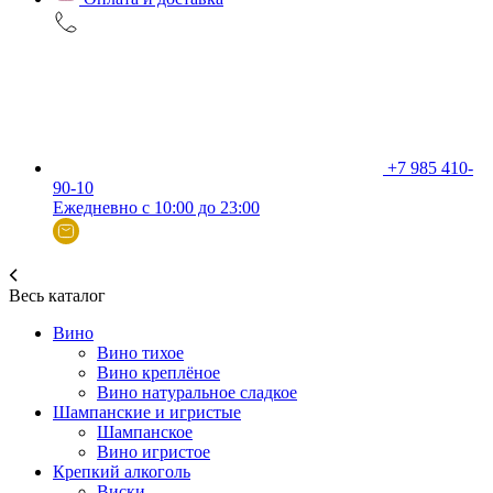
+7 985 410-
90-10
Ежедневно с 10:00 до 23:00
Весь каталог
Вино
Вино тихое
Вино креплёное
Вино натуральное сладкое
Шампанские и игристые
Шампанское
Вино игристое
Крепкий алкоголь
Виски