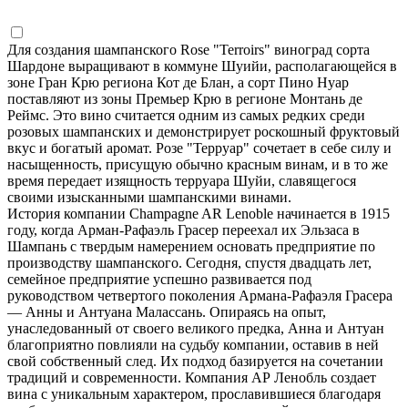
Для создания шампанского Rose "Terroirs" виноград сорта
Шардоне выращивают в коммуне Шуийи, располагающейся в
зоне Гран Крю региона Кот де Блан, а сорт Пино Нуар
поставляют из зоны Премьер Крю в регионе Монтань де
Реймс. Это вино считается одним из самых редких среди
розовых шампанских и демонстрирует роскошный фруктовый
вкус и богатый аромат. Розе "Терруар" сочетает в себе силу и
насыщенность, присущую обычно красным винам, и в то же
время передает изящность терруара Шуйи, славящегося
своими изысканными шампанскими винами.
История компании Champagne AR Lenoble начинается в 1915
году, когда Арман-Рафаэль Грасер переехал их Эльзаса в
Шампань с твердым намерением основать предприятие по
производству шампанского. Сегодня, спустя двадцать лет,
семейное предприятие успешно развивается под
руководством четвертого поколения Армана-Рафаэля Грасера
— Анны и Антуана Малассань. Опираясь на опыт,
унаследованный от своего великого предка, Анна и Антуан
благоприятно повлияли на судьбу компании, оставив в ней
свой собственный след. Их подход базируется на сочетании
традиций и современности. Компания АР Ленобль создает
вина с уникальным характером, прославившиеся благодаря