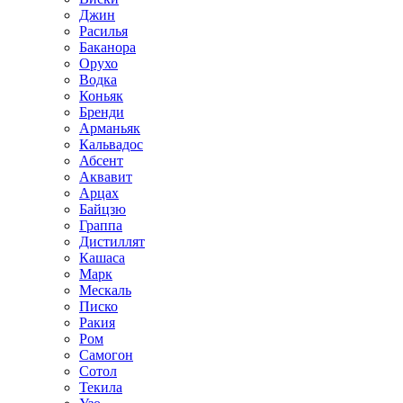
Джин
Расилья
Баканора
Орухо
Водка
Коньяк
Бренди
Арманьяк
Кальвадос
Абсент
Аквавит
Арцах
Байцзю
Граппа
Дистиллят
Кашаса
Марк
Мескаль
Писко
Ракия
Ром
Самогон
Сотол
Текила