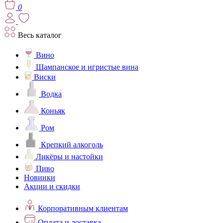
0
Весь каталог
Вино
Шампанское и игристые вина
Виски
Водка
Коньяк
Ром
Крепкий алкоголь
Ликёры и настойки
Пиво
Новинки
Акции и скидки
Корпоративным клиентам
Оплата и доставка