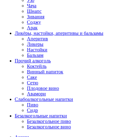
Узо
Чача
Шнапс
Зивания
Соджу
Арак
Ликёры, настойки, аперитивы и бальзамы
Аперитив
Ликеры
Настойки
Бальзам
Прочий алкоголь
Коктейль
Винный напиток
Саке
Сетю
Плодовое вино
Авамори
Слабоалкогольные напитки
Пиво
Сидр
Безалкогольные напитки
Безалкогольное пиво
Безалкогольное вино