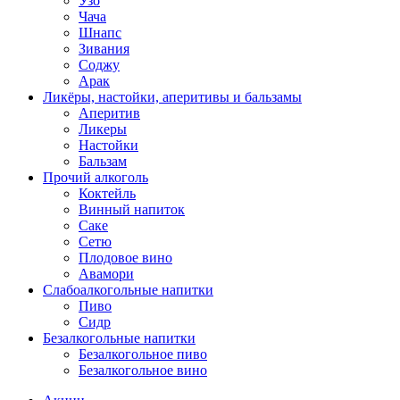
Узо
Чача
Шнапс
Зивания
Соджу
Арак
Ликёры, настойки, аперитивы и бальзамы
Аперитив
Ликеры
Настойки
Бальзам
Прочий алкоголь
Коктейль
Винный напиток
Саке
Сетю
Плодовое вино
Авамори
Слабоалкогольные напитки
Пиво
Сидр
Безалкогольные напитки
Безалкогольное пиво
Безалкогольное вино