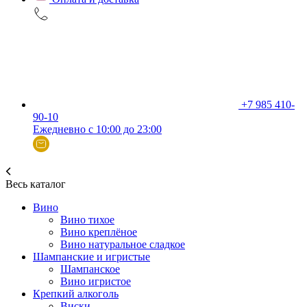
+7 985 410-
90-10
Ежедневно с 10:00 до 23:00
Весь каталог
Вино
Вино тихое
Вино креплёное
Вино натуральное сладкое
Шампанские и игристые
Шампанское
Вино игристое
Крепкий алкоголь
Виски