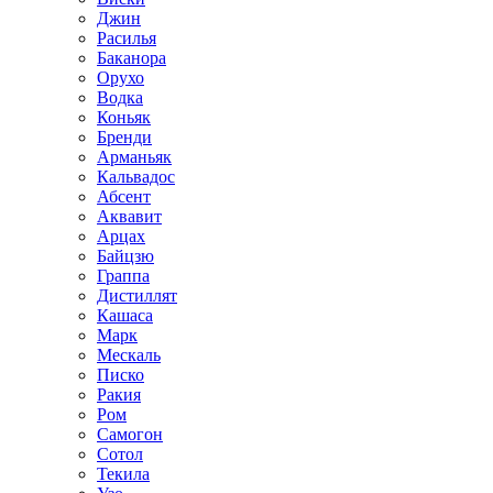
Джин
Расилья
Баканора
Орухо
Водка
Коньяк
Бренди
Арманьяк
Кальвадос
Абсент
Аквавит
Арцах
Байцзю
Граппа
Дистиллят
Кашаса
Марк
Мескаль
Писко
Ракия
Ром
Самогон
Сотол
Текила