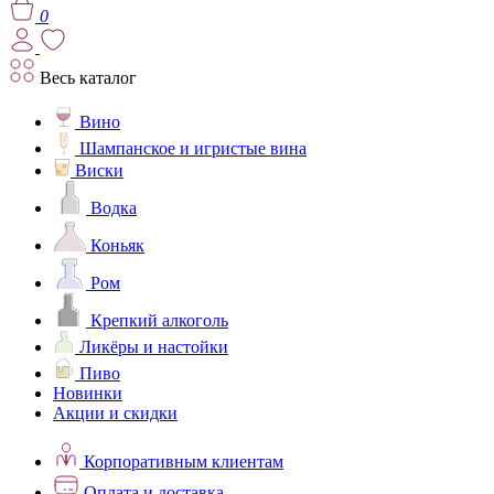
0
Весь каталог
Вино
Шампанское и игристые вина
Виски
Водка
Коньяк
Ром
Крепкий алкоголь
Ликёры и настойки
Пиво
Новинки
Акции и скидки
Корпоративным клиентам
Оплата и доставка