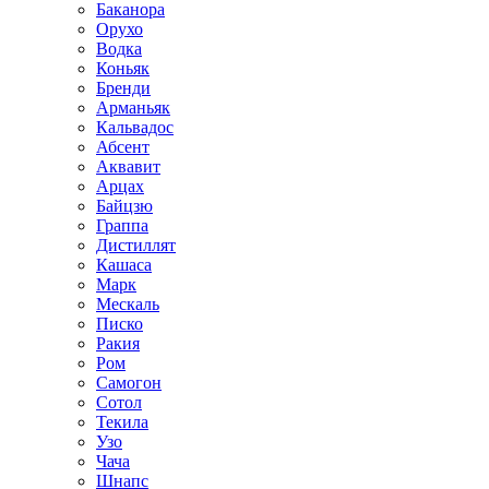
Баканора
Орухо
Водка
Коньяк
Бренди
Арманьяк
Кальвадос
Абсент
Аквавит
Арцах
Байцзю
Граппа
Дистиллят
Кашаса
Марк
Мескаль
Писко
Ракия
Ром
Самогон
Сотол
Текила
Узо
Чача
Шнапс