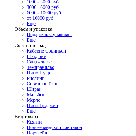
1000 - 3000 руб
3000 - 6000 руб
6000 - 10000 руб
от 10000 руб
Еще
Объем и упаковка
Подарочная упаковка
Еще
Сорт винограда
Каберне Совиньон
Шардоне
Санджовезе
Темпранильо
Пино Нуар
Рислинг
Совиньон блан
Шираз
Мальбек
Мерло
Пино Гриджио
Еще
Вид товара
Кьянти
Новозеландский совиньон
Портвейн