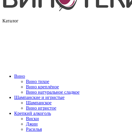
Каталог
Вино
Вино тихое
Вино креплёное
Вино натуральное сладкое
Шампанские и игристые
Шампанское
Вино игристое
Крепкий алкоголь
Виски
Джин
Расилья