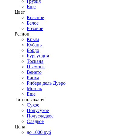
Грузия
Еще
Цвет
Красное
Белое
Розовое
Регион
Крым
Кубань
Бордо
Бургундия
Тоскана
Пьемонт
Венето
Риоха
Рибера дель Дуэро
Мозель
Еще
Тип по сахару
Сухое
Полусухое
Полусладкое
Сладкое
Цена
до 1000 руб