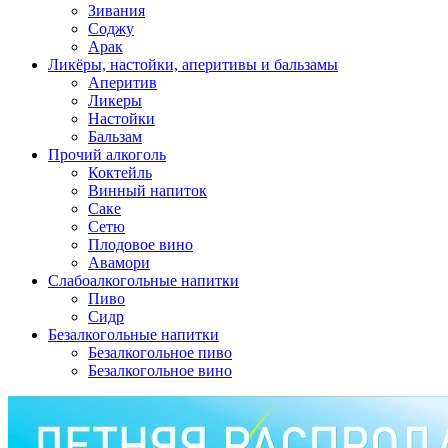
Зивания
Соджу
Арак
Ликёры, настойки, аперитивы и бальзамы
Аперитив
Ликеры
Настойки
Бальзам
Прочий алкоголь
Коктейль
Винный напиток
Саке
Сетю
Плодовое вино
Авамори
Слабоалкогольные напитки
Пиво
Сидр
Безалкогольные напитки
Безалкогольное пиво
Безалкогольное вино