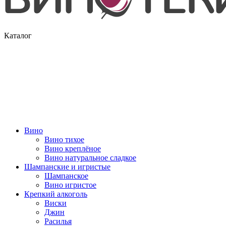
Каталог
Вино
Вино тихое
Вино креплёное
Вино натуральное сладкое
Шампанские и игристые
Шампанское
Вино игристое
Крепкий алкоголь
Виски
Джин
Расилья