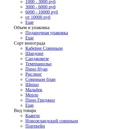
1000 - 3000 руб
3000 - 6000 руб
6000 - 10000 руб
от 10000 руб
Еще
Объем и упаковка
Подарочная упаковка
Еще
Сорт винограда
Каберне Совиньон
Шардоне
Санджовезе
Темпранильо
Пино Нуар
Рислинг
Совиньон блан
Шираз
Мальбек
Мерло
Пино Гриджио
Еще
Вид товара
Кьянти
Новозеландский совиньон
Портвейн