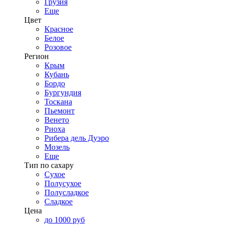
Грузия
Еще
Цвет
Красное
Белое
Розовое
Регион
Крым
Кубань
Бордо
Бургундия
Тоскана
Пьемонт
Венето
Риоха
Рибера дель Дуэро
Мозель
Еще
Тип по сахару
Сухое
Полусухое
Полусладкое
Сладкое
Цена
до 1000 руб