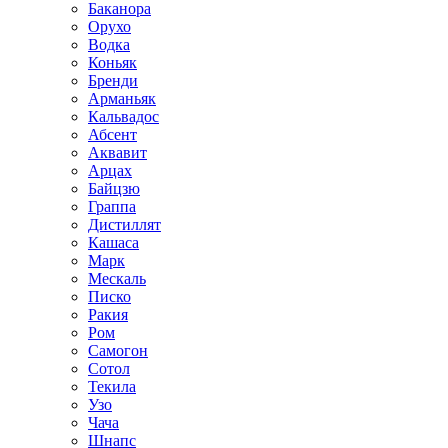
Баканора
Орухо
Водка
Коньяк
Бренди
Арманьяк
Кальвадос
Абсент
Аквавит
Арцах
Байцзю
Граппа
Дистиллят
Кашаса
Марк
Мескаль
Писко
Ракия
Ром
Самогон
Сотол
Текила
Узо
Чача
Шнапс