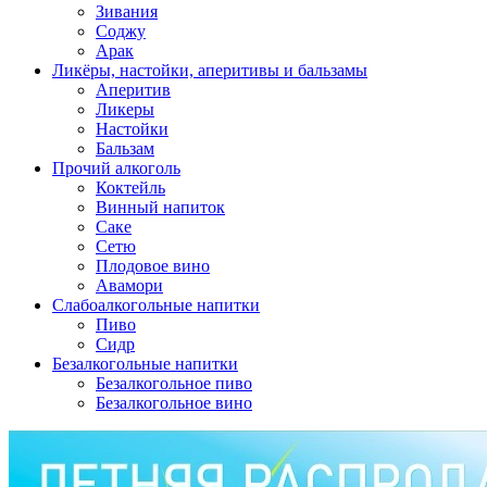
Зивания
Соджу
Арак
Ликёры, настойки, аперитивы и бальзамы
Аперитив
Ликеры
Настойки
Бальзам
Прочий алкоголь
Коктейль
Винный напиток
Саке
Сетю
Плодовое вино
Авамори
Слабоалкогольные напитки
Пиво
Сидр
Безалкогольные напитки
Безалкогольное пиво
Безалкогольное вино