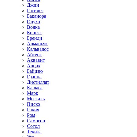
Джин
Расилья
Баканора
Орухо
Водка
Коньяк
Бренди
Арманьяк
Кальвадос
Абсент
Аквавит
Арцах
Байцзю
Граппа
Дистиллят
Кашаса
Марк
Мескаль
Писко
Ракия
Ром
Самогон
Сотол
Текила