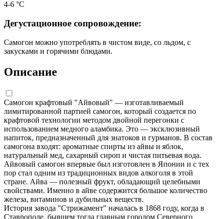
4-6 °С
Дегустационное сопровождение:
Самогон можно употреблять в чистом виде, со льдом, с
закусками и горячими блюдами.
Описание
Самогон крафтовый "Айвовый" — изготавливаемый
лимитированной партией самогон, который создается по
крафтовой технологии методом двойной перегонки с
использованием медного аламбика. Это — эксклюзивный
напиток, предназначенный для знатоков и гурманов. В состав
самогона входят: ароматные спирты из айвы и яблок,
натуральный мед, сахарный сироп и чистая питьевая вода.
Айвовый самогон впервые был изготовлен в Японии и с тех
пор стал одним из традиционных видов алкоголя в этой
стране. Айва — полезный фрукт, обладающий целебными
свойствами. Именно в айве содержится большое количество
железа, витаминов и дубильных веществ.
История завода "Стрижамент" началась в 1868 году, когда в
Ставрополе, бывшем тогда главным городом Северного