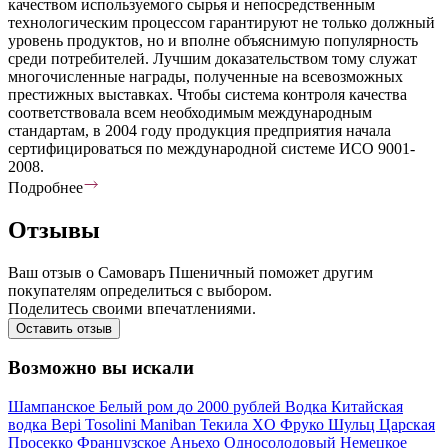
качеством используемого сырья и непосредственным
технологическим процессом гарантируют не только должный
уровень продуктов, но и вполне объяснимую популярность
среди потребителей. Лучшим доказательством тому служат
многочисленные награды, полученные на всевозможных
престижных выставках. Чтобы система контроля качества
соответствовала всем необходимым международным
стандартам, в 2004 году продукция предприятия начала
сертифицироваться по международной системе ИСО 9001-
2008.
Подробнее
Отзывы
Ваш отзыв о Самоваръ Пшеничный поможет другим
покупателям определиться с выбором.
Поделитесь своими впечатлениями.
Оставить отзыв
Возможно вы искали
Шампанское
Белый ром
до 2000 рублей
Водка
Китайская
водка
Bepi Tosolini
Maniban
Текила
XO
Фруко Шульц
Царская
Просекко
Французское
Аньехо
Односолодовый
Немецкое