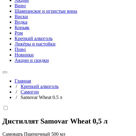
Акции
Вино
Шампанское и игристые вина
Виски
Водка
Коньяк
Ром
Крепкий алкоголь
Ликёры и настойки
Пиво
Новинки
Акции и скидки
Главная
/
Крепкий алкоголь
/
Самогон
/
Samovar Wheat 0.5 л
Дистиллят Samovar Wheat
0,5 л
Самоваръ Пшеничный 500 мл