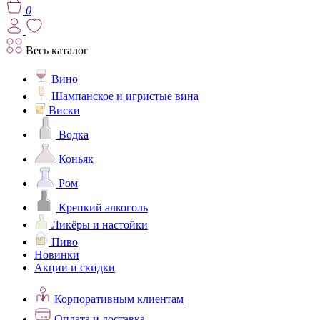
0
Весь каталог
Вино
Шампанское и игристые вина
Виски
Водка
Коньяк
Ром
Крепкий алкоголь
Ликёры и настойки
Пиво
Новинки
Акции и скидки
Корпоративным клиентам
Оплата и доставка