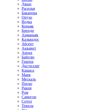
Джин
Расилья
Баканора
Орухо
Водка
Коньяк
Бренди
Арманьяк
Кальвадос
Абсент
Аквавит
Арцах
Байцзю
Граппа
Дистиллят
Кашаса
Марк
Мескаль
Писко
Ракия
Ром
Самогон
Сотол
Текила