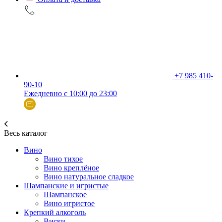
+7 985 410-
90-10
Ежедневно с 10:00 до 23:00
Весь каталог
Вино
Вино тихое
Вино креплёное
Вино натуральное сладкое
Шампанские и игристые
Шампанское
Вино игристое
Крепкий алкоголь
Виски