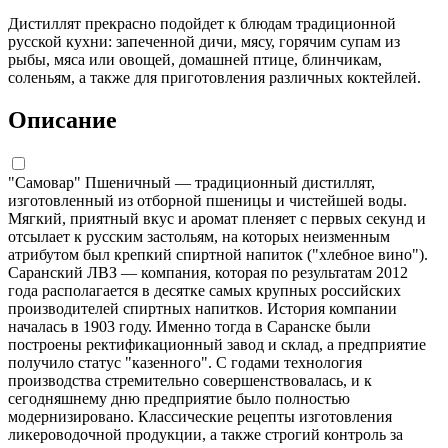
Дистиллят прекрасно подойдет к блюдам традиционной
русской кухни: запеченной дичи, мясу, горячим супам из
рыбы, мяса или овощей, домашней птице, блинчикам,
соленьям, а также для приготовления различных коктейлей.
Описание
"Самовар" Пшеничный — традиционный дистиллят,
изготовленный из отборной пшеницы и чистейшей воды.
Мягкий, приятный вкус и аромат пленяет с первых секунд и
отсылает к русским застольям, на которых неизменным
атрибутом был крепкий спиртной напиток ("хлебное вино").
Саранский ЛВЗ — компания, которая по результатам 2012
года располагается в десятке самых крупных российских
производителей спиртных напитков. История компании
началась в 1903 году. Именно тогда в Саранске были
построены ректификационный завод и склад, а предприятие
получило статус "казенного". С годами технология
производства стремительно совершенствовалась, и к
сегодняшнему дню предприятие было полностью
модернизировано. Классические рецепты изготовления
ликероводочной продукции, а также строгий контроль за