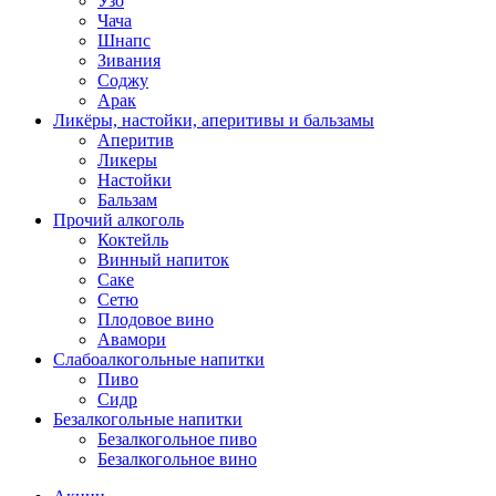
Узо
Чача
Шнапс
Зивания
Соджу
Арак
Ликёры, настойки, аперитивы и бальзамы
Аперитив
Ликеры
Настойки
Бальзам
Прочий алкоголь
Коктейль
Винный напиток
Саке
Сетю
Плодовое вино
Авамори
Слабоалкогольные напитки
Пиво
Сидр
Безалкогольные напитки
Безалкогольное пиво
Безалкогольное вино