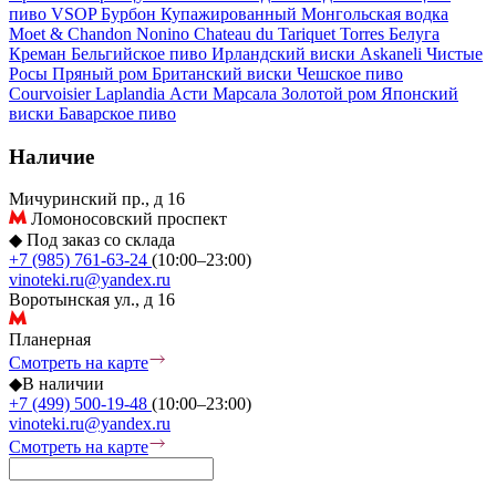
пиво
VSOP
Бурбон
Купажированный
Монгольская водка
Moet & Chandon
Nonino
Chateau du Tariquet
Torres
Белуга
Креман
Бельгийское пиво
Ирландский виски
Askaneli
Чистые
Росы
Пряный ром
Британский виски
Чешское пиво
Courvoisier
Laplandia
Асти
Марсала
Золотой ром
Японский
виски
Баварское пиво
Наличие
Мичуринский пр., д 16
Ломоносовский проспект
◆
Под заказ со склада
+7 (985) 761-63-24
(10:00–23:00)
vinoteki.ru@yandex.ru
Воротынская ул., д 16
Планерная
Смотреть на карте
◆
В наличии
+7 (499) 500-19-48
(10:00–23:00)
vinoteki.ru@yandex.ru
Смотреть на карте