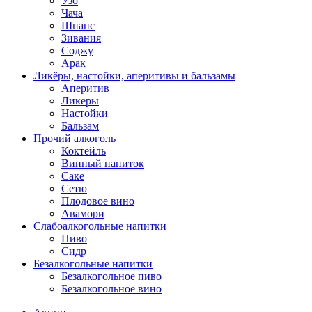
Узо
Чача
Шнапс
Зивания
Соджу
Арак
Ликёры, настойки, аперитивы и бальзамы
Аперитив
Ликеры
Настойки
Бальзам
Прочий алкоголь
Коктейль
Винный напиток
Саке
Сетю
Плодовое вино
Авамори
Слабоалкогольные напитки
Пиво
Сидр
Безалкогольные напитки
Безалкогольное пиво
Безалкогольное вино