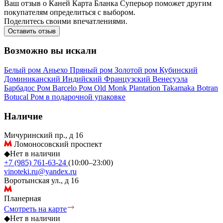
Ваш отзыв о Каней Карта Бланка Суперьор поможет другим
покупателям определиться с выбором.
Поделитесь своими впечатлениями.
Оставить отзыв
Возможно вы искали
Белый ром
Аньехо
Пряный ром
Золотой ром
Кубинский
Доминиканский
Индийский
Французский
Венесуэла
Барбадос
Ром Barcelo
Ром Old Monk
Plantation
Takamaka
Botran
Botucal
Ром в подарочной упаковке
Наличие
Мичуринский пр., д 16
Ломоносовский проспект
◆
Нет в наличии
+7 (985) 761-63-24
(10:00–23:00)
vinoteki.ru@yandex.ru
Воротынская ул., д 16
Планерная
Смотреть на карте
◆
Нет в наличии