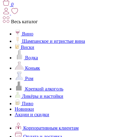
0
Весь каталог
Вино
Шампанское и игристые вина
Виски
Водка
Коньяк
Ром
Крепкий алкоголь
Ликёры и настойки
Пиво
Новинки
Акции и скидки
Корпоративным клиентам
Оплата и доставка