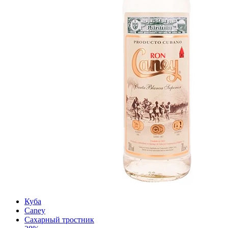
Куба
Caney
Сахарный тростник