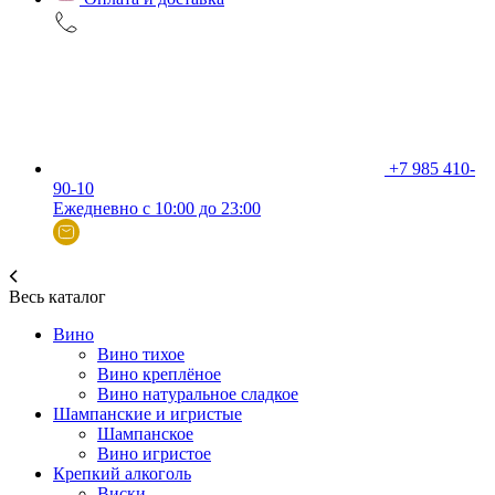
+7 985 410-
90-10
Ежедневно с 10:00 до 23:00
Весь каталог
Вино
Вино тихое
Вино креплёное
Вино натуральное сладкое
Шампанские и игристые
Шампанское
Вино игристое
Крепкий алкоголь
Виски