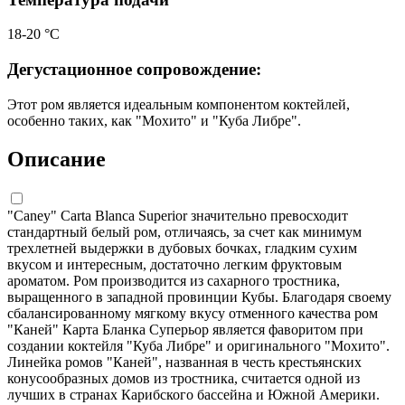
18-20 °C
Дегустационное сопровождение:
Этот ром является идеальным компонентом коктейлей,
особенно таких, как "Мохито" и "Куба Либре".
Описание
"Caney" Carta Blanca Superior значительно превосходит
стандартный белый ром, отличаясь, за счет как минимум
трехлетней выдержки в дубовых бочках, гладким сухим
вкусом и интересным, достаточно легким фруктовым
ароматом. Ром производится из сахарного тростника,
выращенного в западной провинции Кубы. Благодаря своему
сбалансированному мягкому вкусу отменного качества ром
"Каней" Карта Бланка Суперьор является фаворитом при
создании коктейля "Куба Либре" и оригинального "Мохито".
Линейка ромов "Каней", названная в честь крестьянских
конусообразных домов из тростника, считается одной из
лучших в странах Карибского бассейна и Южной Америки.