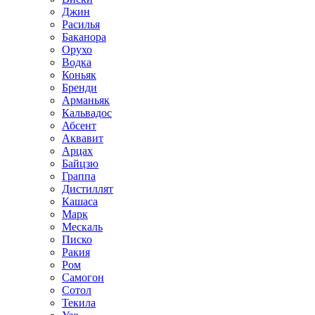
Джин
Расилья
Баканора
Орухо
Водка
Коньяк
Бренди
Арманьяк
Кальвадос
Абсент
Аквавит
Арцах
Байцзю
Граппа
Дистиллят
Кашаса
Марк
Мескаль
Писко
Ракия
Ром
Самогон
Сотол
Текила