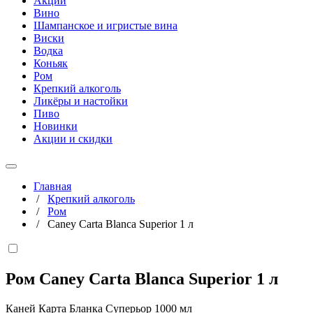
Акции
Вино
Шампанское и игристые вина
Виски
Водка
Коньяк
Ром
Крепкий алкоголь
Ликёры и настойки
Пиво
Новинки
Акции и скидки
Главная
/
Крепкий алкоголь
/
Ром
/
Caney Carta Blanca Superior 1 л
Ром Caney Carta Blanca Superior
1 л
Каней Карта Бланка Суперьор 1000 мл