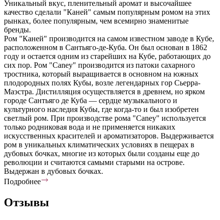
Уникальный вкус, пленительный аромат и высочайшее
качество сделали "Каней" самым популярным ромом на этих
рынках, более популярным, чем всемирно знаменитые
бренды.
Ром "Каней" производится на самом известном заводе в Кубе,
расположенном в Сантьяго-де-Куба. Он был основан в 1862
году и остается одним из старейших на Кубе, работающих до
сих пор. Ром "Caney" производится из патоки сахарного
тростника, который выращивается в основном на южных
плодородных полях Кубы, возле легендарных гор Сьерра-
Маэстра. Дистилляция осуществляется в древнем, но ярком
городе Сантьяго де Куба — сердце музыкального и
культурного наследия Кубы, где когда-то и был изобретен
светлый ром. При производстве рома "Caney" используется
только родниковая вода и не применяется никаких
искусственных красителей и ароматизаторов. Выдерживается
ром в уникальных климатических условиях в пещерах в
дубовых бочках, многие из которых были созданы еще до
революции и считаются самыми старыми на острове.
Выдержан в дубовых бочках.
Подробнее
Отзывы