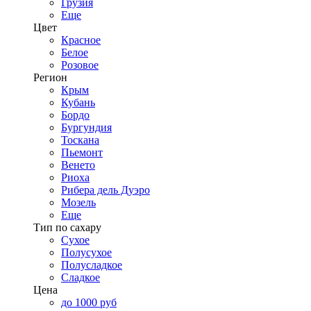
Грузия
Еще
Цвет
Красное
Белое
Розовое
Регион
Крым
Кубань
Бордо
Бургундия
Тоскана
Пьемонт
Венето
Риоха
Рибера дель Дуэро
Мозель
Еще
Тип по сахару
Сухое
Полусухое
Полусладкое
Сладкое
Цена
до 1000 руб