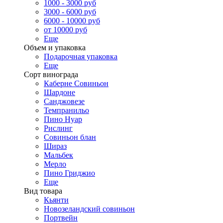
1000 - 3000 руб
3000 - 6000 руб
6000 - 10000 руб
от 10000 руб
Еще
Объем и упаковка
Подарочная упаковка
Еще
Сорт винограда
Каберне Совиньон
Шардоне
Санджовезе
Темпранильо
Пино Нуар
Рислинг
Совиньон блан
Шираз
Мальбек
Мерло
Пино Гриджио
Еще
Вид товара
Кьянти
Новозеландский совиньон
Портвейн