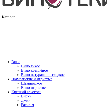
Каталог
Вино
Вино тихое
Вино креплёное
Вино натуральное сладкое
Шампанские и игристые
Шампанское
Вино игристое
Крепкий алкоголь
Виски
Джин
Расилья