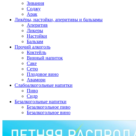
Зивания
Соджу
Арак
Ликёры, настойки, аперитивы и бальзамы
Аперитив
Ликеры
Настойки
Бальзам
Прочий алкоголь
Коктейль
Винный напиток
Саке
Сетю
Плодовое вино
Авамори
Слабоалкогольные напитки
Пиво
Сидр
Безалкогольные напитки
Безалкогольное пиво
Безалкогольное вино