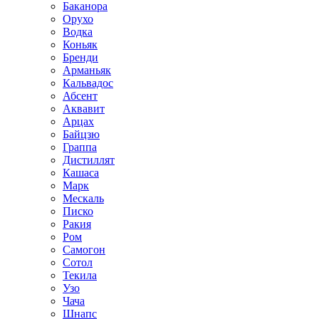
Баканора
Орухо
Водка
Коньяк
Бренди
Арманьяк
Кальвадос
Абсент
Аквавит
Арцах
Байцзю
Граппа
Дистиллят
Кашаса
Марк
Мескаль
Писко
Ракия
Ром
Самогон
Сотол
Текила
Узо
Чача
Шнапс