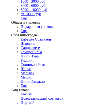
1000 - 3000 руб
3000 - 6000 руб
6000 - 10000 руб
от 10000 руб
Еще
Объем и упаковка
Подарочная упаковка
Еще
Сорт винограда
Каберне Совиньон
Шардоне
Санджовезе
Темпранильо
Пино Нуар
Рислинг
Совиньон блан
Шираз
Мальбек
Мерло
Пино Гриджио
Еще
Вид товара
Кьянти
Новозеландский совиньон
Портвейн