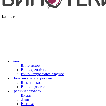
Каталог
Вино
Вино тихое
Вино креплёное
Вино натуральное сладкое
Шампанские и игристые
Шампанское
Вино игристое
Крепкий алкоголь
Виски
Джин
Расилья