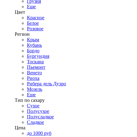
Грузия
Еще
Цвет
Красное
Белое
Розовое
Регион
Крым
Кубань
Бордо
Бургундия
Тоскана
Пьемонт
Венето
Риоха
Рибера дель Дуэро
Мозель
Еще
Тип по сахару
Сухое
Полусухое
Полусладкое
Сладкое
Цена
до 1000 руб