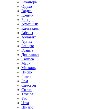
Баканора
Орухо
Водка
Коньяк
Бренди
Арманьяк
Кальвадос
Абсент
Аквавит
Арцах
Байцзю
Граппа
Дистиллят
Кашаса
Марк
Мескаль
Писко
Ракия
Ром
Самогон
Сотол
Текила
Узо
Чача
Шнапс