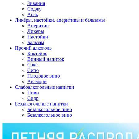
Зивания
Соджу
Арак
Ликёры, настойки, аперитивы и бальзамы
Аперитив
Ликеры
Настойки
Бальзам
Прочий алкоголь
Коктейль
Винный напиток
Саке
Сетю
Плодовое вино
Авамори
Слабоалкогольные напитки
Пиво
Сидр
Безалкогольные напитки
Безалкогольное пиво
Безалкогольное вино