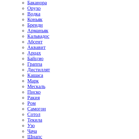
Баканора
Орухо
Водка
Коньяк
Бренди
Арманьяк
Кальвадос
Абсент
Аквавит
Арцах
Байцзю
Граппа
Дистиллят
Кашаса
Марк
Мескаль
Писко
Ракия
Ром
Самогон
Сотол
Текила
Узо
Чача
Шнапс