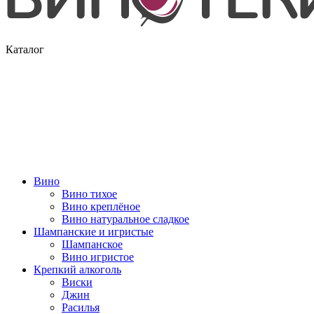
Каталог
Вино
Вино тихое
Вино креплёное
Вино натуральное сладкое
Шампанские и игристые
Шампанское
Вино игристое
Крепкий алкоголь
Виски
Джин
Расилья