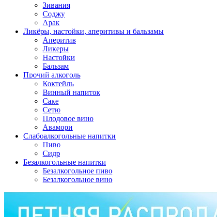
Зивания
Соджу
Арак
Ликёры, настойки, аперитивы и бальзамы
Аперитив
Ликеры
Настойки
Бальзам
Прочий алкоголь
Коктейль
Винный напиток
Саке
Сетю
Плодовое вино
Авамори
Слабоалкогольные напитки
Пиво
Сидр
Безалкогольные напитки
Безалкогольное пиво
Безалкогольное вино