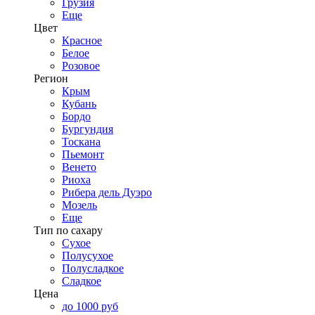
Грузия
Еще
Цвет
Красное
Белое
Розовое
Регион
Крым
Кубань
Бордо
Бургундия
Тоскана
Пьемонт
Венето
Риоха
Рибера дель Дуэро
Мозель
Еще
Тип по сахару
Сухое
Полусухое
Полусладкое
Сладкое
Цена
до 1000 руб