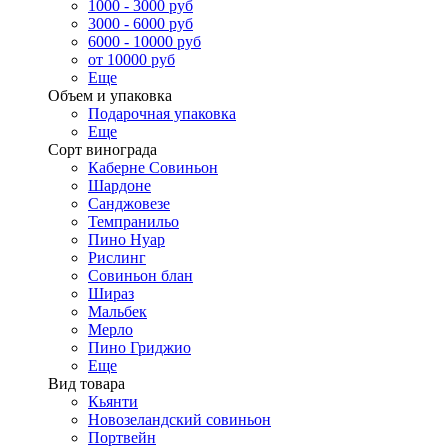
1000 - 3000 руб
3000 - 6000 руб
6000 - 10000 руб
от 10000 руб
Еще
Объем и упаковка
Подарочная упаковка
Еще
Сорт винограда
Каберне Совиньон
Шардоне
Санджовезе
Темпранильо
Пино Нуар
Рислинг
Совиньон блан
Шираз
Мальбек
Мерло
Пино Гриджио
Еще
Вид товара
Кьянти
Новозеландский совиньон
Портвейн