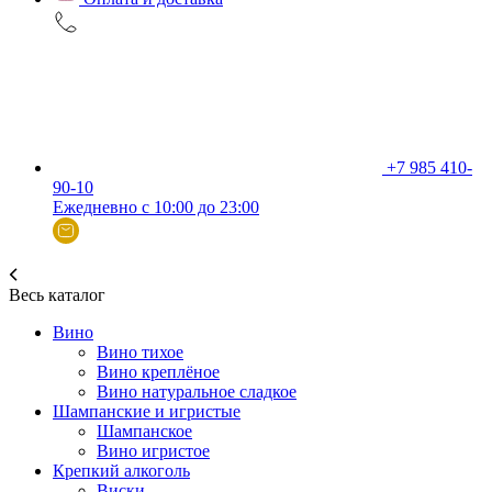
+7 985 410-
90-10
Ежедневно с 10:00 до 23:00
Весь каталог
Вино
Вино тихое
Вино креплёное
Вино натуральное сладкое
Шампанские и игристые
Шампанское
Вино игристое
Крепкий алкоголь
Виски