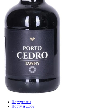
Португалия
Порту и Дору