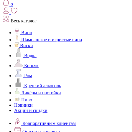
0
Весь каталог
Вино
Шампанское и игристые вина
Виски
Водка
Коньяк
Ром
Крепкий алкоголь
Ликёры и настойки
Пиво
Новинки
Акции и скидки
Корпоративным клиентам
Оплата и доставка