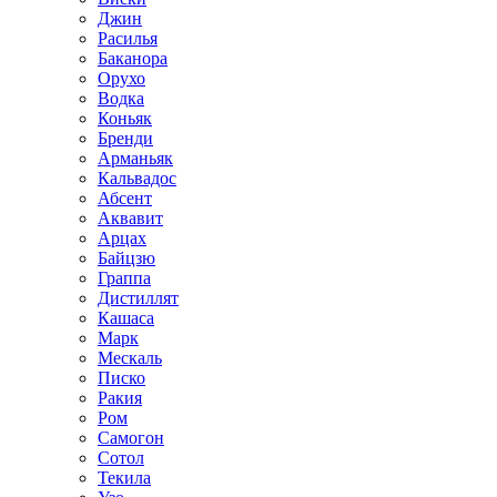
Джин
Расилья
Баканора
Орухо
Водка
Коньяк
Бренди
Арманьяк
Кальвадос
Абсент
Аквавит
Арцах
Байцзю
Граппа
Дистиллят
Кашаса
Марк
Мескаль
Писко
Ракия
Ром
Самогон
Сотол
Текила