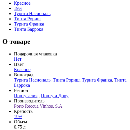
Красное
19%
Турига Насиональ
Тинта Рориш
Турига Франка
Тинта Баррока
О товаре
Подарочная упаковка
Нет
Цвет
Красное
Виноград
Турига Насиональ
,
Тинта Рориш
,
Турига Франка
,
Тинта
Баррока
Регион
Португалия
,
Порту и Дору
Производитель
Porto Reccua Vinhos, S.A.
Крепость
19%
Объем
0,75 л