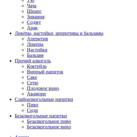
Узо
Чача
Шнапс
Зивания
Соджу
Арак
Ликёры, настойки, аперитивы и бальзамы
Аперитив
Ликеры
Настойки
Бальзам
Прочий алкоголь
Коктейль
Винный напиток
Саке
Сетю
Плодовое вино
Авамори
Слабоалкогольные напитки
Пиво
Сидр
Безалкогольные напитки
Безалкогольное пиво
Безалкогольное вино