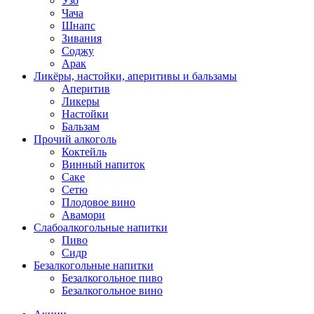
Узо
Чача
Шнапс
Зивания
Соджу
Арак
Ликёры, настойки, аперитивы и бальзамы
Аперитив
Ликеры
Настойки
Бальзам
Прочий алкоголь
Коктейль
Винный напиток
Саке
Сетю
Плодовое вино
Авамори
Слабоалкогольные напитки
Пиво
Сидр
Безалкогольные напитки
Безалкогольное пиво
Безалкогольное вино