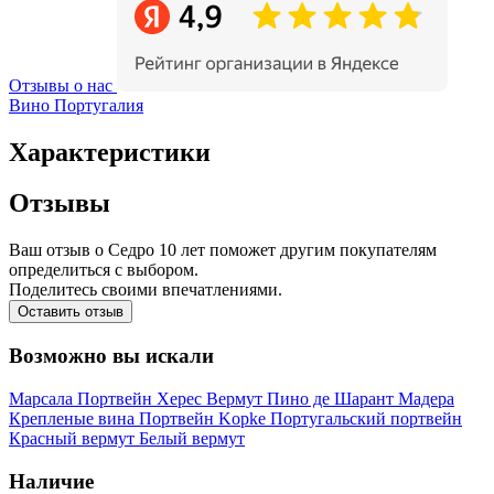
Отзывы о нас
Вино Португалия
Характеристики
Отзывы
Ваш отзыв о Седро 10 лет поможет другим покупателям
определиться с выбором.
Поделитесь своими впечатлениями.
Оставить отзыв
Возможно вы искали
Марсала
Портвейн
Херес
Вермут
Пино де Шарант
Мадера
Крепленые вина
Портвейн Kopke
Португальский портвейн
Красный вермут
Белый вермут
Наличие