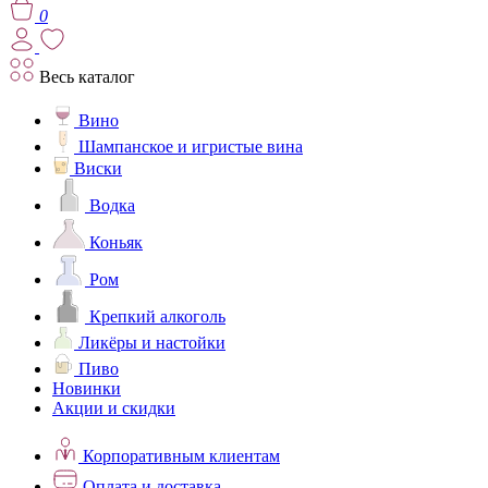
0
Весь каталог
Вино
Шампанское и игристые вина
Виски
Водка
Коньяк
Ром
Крепкий алкоголь
Ликёры и настойки
Пиво
Новинки
Акции и скидки
Корпоративным клиентам
Оплата и доставка