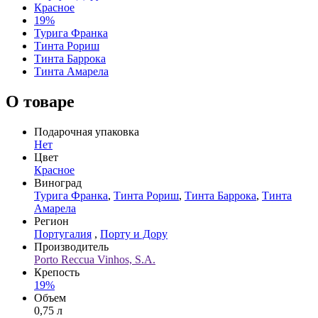
Красное
19%
Турига Франка
Тинта Рориш
Тинта Баррока
Тинта Амарела
О товаре
Подарочная упаковка
Нет
Цвет
Красное
Виноград
Турига Франка
,
Тинта Рориш
,
Тинта Баррока
,
Тинта
Амарела
Регион
Португалия
,
Порту и Дору
Производитель
Porto Reccua Vinhos, S.A.
Крепость
19%
Объем
0,75 л