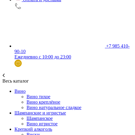
+7 985 410-
90-10
Ежедневно с 10:00 до 23:00
Весь каталог
Вино
Вино тихое
Вино креплёное
Вино натуральное сладкое
Шампанские и игристые
Шампанское
Вино игристое
Крепкий алкоголь
Виски