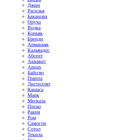
Джин
Расилья
Баканора
Орухо
Водка
Коньяк
Бренди
Арманьяк
Кальвадос
Абсент
Аквавит
Арцах
Байцзю
Граппа
Дистиллят
Кашаса
Марк
Мескаль
Писко
Ракия
Ром
Самогон
Сотол
Текила