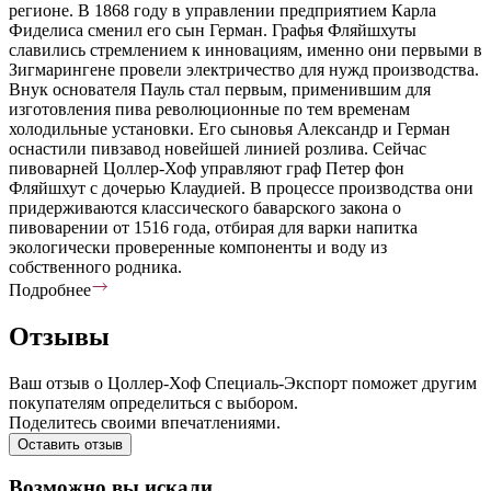
регионе. В 1868 году в управлении предприятием Карла
Фиделиса сменил его сын Герман. Графья Фляйшхуты
славились стремлением к инновациям, именно они первыми в
Зигмарингене провели электричество для нужд производства.
Внук основателя Пауль стал первым, применившим для
изготовления пива революционные по тем временам
холодильные установки. Его сыновья Александр и Герман
оснастили пивзавод новейшей линией розлива. Сейчас
пивоварней Цоллер-Хоф управляют граф Петер фон
Фляйшхут с дочерью Клаудией. В процессе производства они
придерживаются классического баварского закона о
пивоварении от 1516 года, отбирая для варки напитка
экологически проверенные компоненты и воду из
собственного родника.
Подробнее
Отзывы
Ваш отзыв о Цоллер-Хоф Специаль-Экспорт поможет другим
покупателям определиться с выбором.
Поделитесь своими впечатлениями.
Оставить отзыв
Возможно вы искали