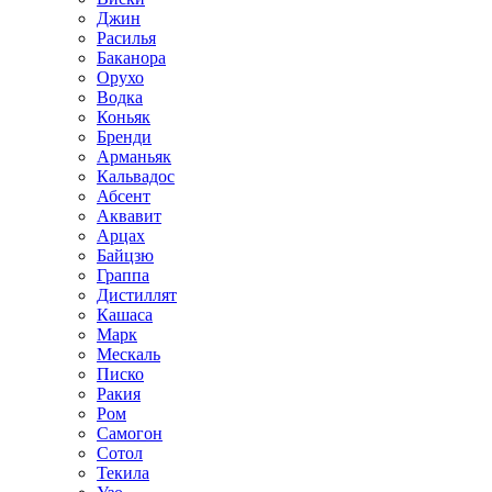
Джин
Расилья
Баканора
Орухо
Водка
Коньяк
Бренди
Арманьяк
Кальвадос
Абсент
Аквавит
Арцах
Байцзю
Граппа
Дистиллят
Кашаса
Марк
Мескаль
Писко
Ракия
Ром
Самогон
Сотол
Текила