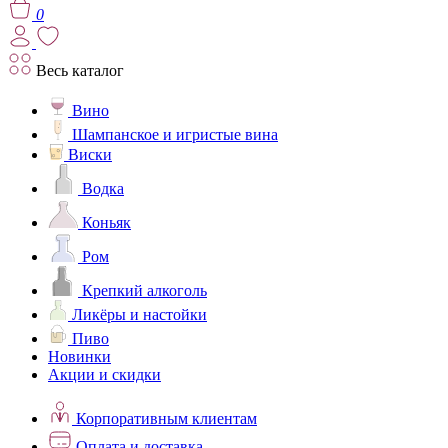
0
Весь каталог
Вино
Шампанское и игристые вина
Виски
Водка
Коньяк
Ром
Крепкий алкоголь
Ликёры и настойки
Пиво
Новинки
Акции и скидки
Корпоративным клиентам
Оплата и доставка