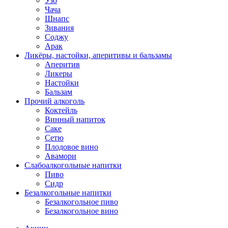
Узо
Чача
Шнапс
Зивания
Соджу
Арак
Ликёры, настойки, аперитивы и бальзамы
Аперитив
Ликеры
Настойки
Бальзам
Прочий алкоголь
Коктейль
Винный напиток
Саке
Сетю
Плодовое вино
Авамори
Слабоалкогольные напитки
Пиво
Сидр
Безалкогольные напитки
Безалкогольное пиво
Безалкогольное вино