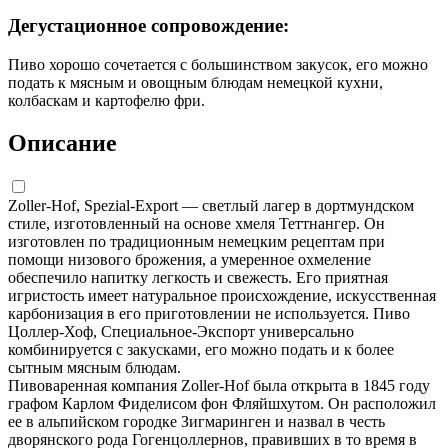
Дегустационное сопровождение:
Пиво хорошо сочетается с большинством закусок, его можно
подать к мясным и овощным блюдам немецкой кухни,
колбаскам и картофелю фри.
Описание
Zoller-Hof, Spezial-Export — светлый лагер в дортмундском
стиле, изготовленный на основе хмеля Теттнангер. Он
изготовлен по традиционным немецким рецептам при
помощи низового брожения, а умеренное охмеление
обеспечило напитку легкость и свежесть. Его приятная
игристость имеет натуральное происхождение, искусственная
карбонизация в его приготовлении не используется. Пиво
Цоллер-Хоф, Специальное-Экспорт универсально
комбинируется с закусками, его можно подать и к более
сытным мясным блюдам.
Пивоваренная компания Zoller-Hof была открыта в 1845 году
графом Карлом Фиделисом фон Фляйшхутом. Он расположил
ее в альпийском городке Зигмаринген и назвал в честь
дворянского рода Гогенцоллернов, правивших в то время в