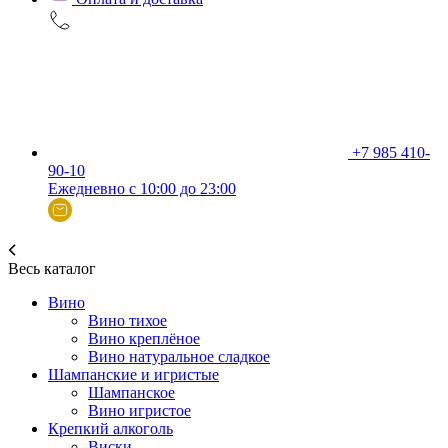
+7 985 410-
90-10
Ежедневно с 10:00 до 23:00
Весь каталог
Вино
Вино тихое
Вино креплёное
Вино натуральное сладкое
Шампанские и игристые
Шампанское
Вино игристое
Крепкий алкоголь
Виски