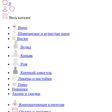
0
Весь каталог
Вино
Шампанское и игристые вина
Виски
Водка
Коньяк
Ром
Крепкий алкоголь
Ликёры и настойки
Пиво
Новинки
Акции и скидки
Корпоративным клиентам
Оплата и доставка