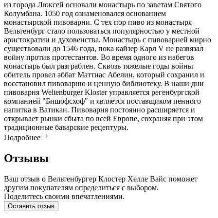
из города Люксей основали монастырь по заветам Святого
Колумбана. 1050 год ознаменовался основанием
монастырской пивоварни. С тех пор пиво из монастыря
Вельтенбург стало пользоваться популярностью у местной
аристократии и духовенства. Монастырь с пивоварней мирно
существовали до 1546 года, пока кайзер Карл V не развязал
войну против протестантов. Во время одного из набегов
монастырь был разграблен. Сквозь тяжелые годы войны
обитель провел аббат Маттиас Абелин, который сохранил и
восстановил пивоварню и ценную библиотеку. В наши дни
пивоварня Weltenburger Kloster управляется регенбургской
компанией "Бишофсхоф" и является поставщиком пенного
напитка в Ватикан. Пивоварня постоянно расширяется и
открывает рынки сбыта по всей Европе, сохраняя при этом
традиционные баварские рецептуры.
Подробнее
Отзывы
Ваш отзыв о Вельтенбургер Клостер Хелле Вайс поможет
другим покупателям определиться с выбором.
Поделитесь своими впечатлениями.
Оставить отзыв