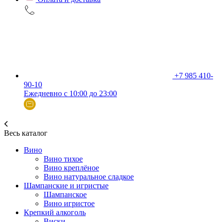
+7 985 410-
90-10
Ежедневно с 10:00 до 23:00
Весь каталог
Вино
Вино тихое
Вино креплёное
Вино натуральное сладкое
Шампанские и игристые
Шампанское
Вино игристое
Крепкий алкоголь
Виски