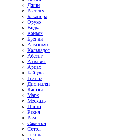
Джин
Расилья
Баканора
Орухо
Водка
Коньяк
Бренди
Арманьяк
Кальвадос
Абсент
Аквавит
Арцах
Байцзю
Граппа
Дистиллят
Кашаса
Марк
Мескаль
Писко
Ракия
Ром
Самогон
Сотол
Текила