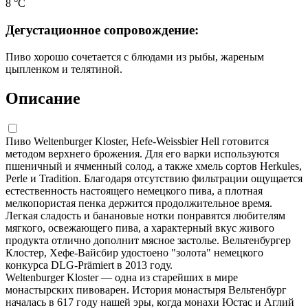
8 °С
Дегустационное сопровождение:
Пиво хорошо сочетается с блюдами из рыбы, жареным
цыпленком и телятиной.
Описание
Пиво Weltenburger Kloster, Hefe-Weissbier Hell готовится
методом верхнего брожения. Для его варки используются
пшеничный и ячменный солод, а также хмель сортов Herkules,
Perle и Tradition. Благодаря отсутствию фильтрации ощущается
естественность настоящего немецкого пива, а плотная
мелкопористая пенка держится продолжительное время.
Легкая сладость и банановые нотки понравятся любителям
мягкого, освежающего пива, а характерный вкус живого
продукта отлично дополнит мясное застолье. Вельтенбургер
Клостер, Хефе-Вайсбир удостоено "золота" немецкого
конкурса DLG-Prämiert в 2013 году.
Weltenburger Kloster — одна из старейших в мире
монастырских пивоварен. История монастыря Вельтенбург
началась в 617 году нашей эры, когда монахи Юстас и Аглий