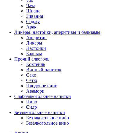
Узо
Чача
Шнапс
Зивания
Соджу
Арак
Ликёры, настойки, аперитивы и бальзамы
Аперитив
Ликеры
Настойки
Бальзам
Прочий алкоголь
Коктейль
Винный напиток
Саке
Сетю
Плодовое вино
Авамори
Слабоалкогольные напитки
Пиво
Сидр
Безалкогольные напитки
Безалкогольное пиво
Безалкогольное вино