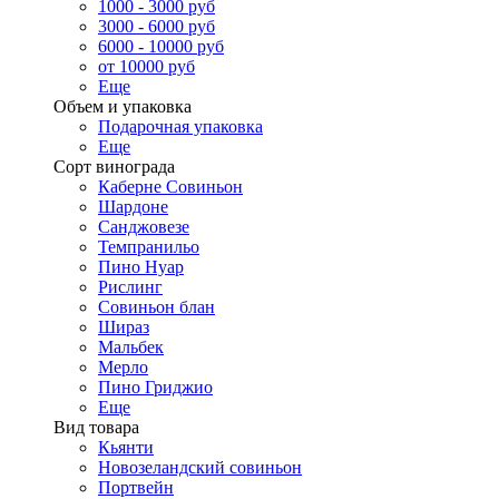
1000 - 3000 руб
3000 - 6000 руб
6000 - 10000 руб
от 10000 руб
Еще
Объем и упаковка
Подарочная упаковка
Еще
Сорт винограда
Каберне Совиньон
Шардоне
Санджовезе
Темпранильо
Пино Нуар
Рислинг
Совиньон блан
Шираз
Мальбек
Мерло
Пино Гриджио
Еще
Вид товара
Кьянти
Новозеландский совиньон
Портвейн