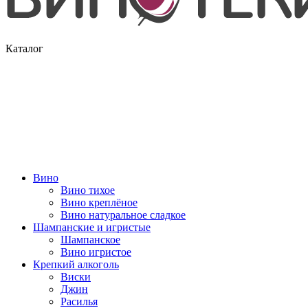
Каталог
Вино
Вино тихое
Вино креплёное
Вино натуральное сладкое
Шампанские и игристые
Шампанское
Вино игристое
Крепкий алкоголь
Виски
Джин
Расилья