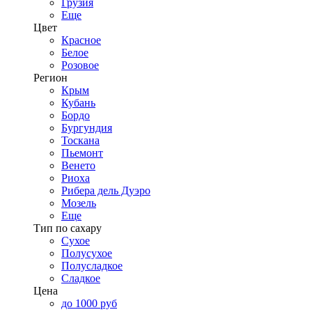
Грузия
Еще
Цвет
Красное
Белое
Розовое
Регион
Крым
Кубань
Бордо
Бургундия
Тоскана
Пьемонт
Венето
Риоха
Рибера дель Дуэро
Мозель
Еще
Тип по сахару
Сухое
Полусухое
Полусладкое
Сладкое
Цена
до 1000 руб