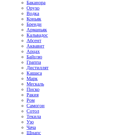
Баканора
Орухо
Водка
Коньяк
Бренди
Арманьяк
Кальвадос
Абсент
Аквавит
Арцах
Байцзю
Граппа
Дистиллят
Кашаса
Марк
Мескаль
Писко
Ракия
Ром
Самогон
Сотол
Текила
Узо
Чача
Шнапс