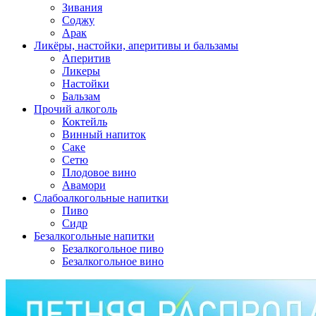
Зивания
Соджу
Арак
Ликёры, настойки, аперитивы и бальзамы
Аперитив
Ликеры
Настойки
Бальзам
Прочий алкоголь
Коктейль
Винный напиток
Саке
Сетю
Плодовое вино
Авамори
Слабоалкогольные напитки
Пиво
Сидр
Безалкогольные напитки
Безалкогольное пиво
Безалкогольное вино