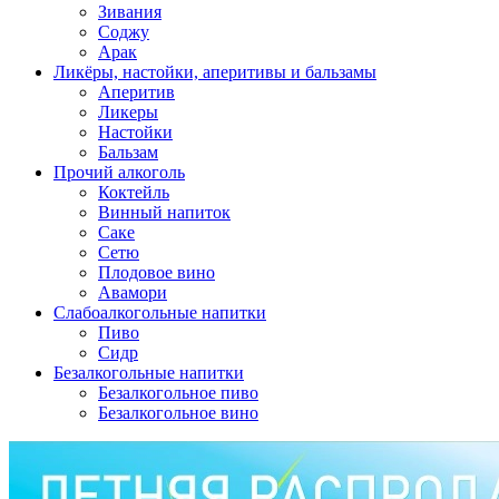
Зивания
Соджу
Арак
Ликёры, настойки, аперитивы и бальзамы
Аперитив
Ликеры
Настойки
Бальзам
Прочий алкоголь
Коктейль
Винный напиток
Саке
Сетю
Плодовое вино
Авамори
Слабоалкогольные напитки
Пиво
Сидр
Безалкогольные напитки
Безалкогольное пиво
Безалкогольное вино