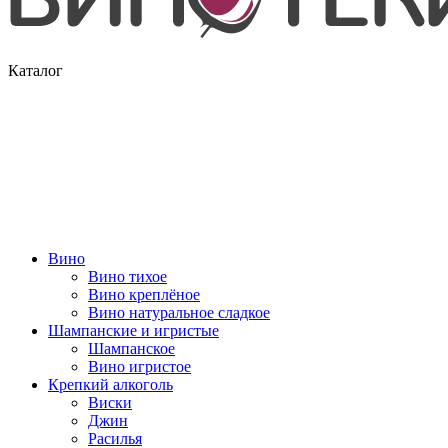
Каталог
Вино
Вино тихое
Вино креплёное
Вино натуральное сладкое
Шампанские и игристые
Шампанское
Вино игристое
Крепкий алкоголь
Виски
Джин
Расилья