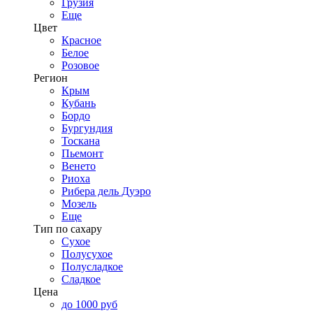
Грузия
Еще
Цвет
Красное
Белое
Розовое
Регион
Крым
Кубань
Бордо
Бургундия
Тоскана
Пьемонт
Венето
Риоха
Рибера дель Дуэро
Мозель
Еще
Тип по сахару
Сухое
Полусухое
Полусладкое
Сладкое
Цена
до 1000 руб