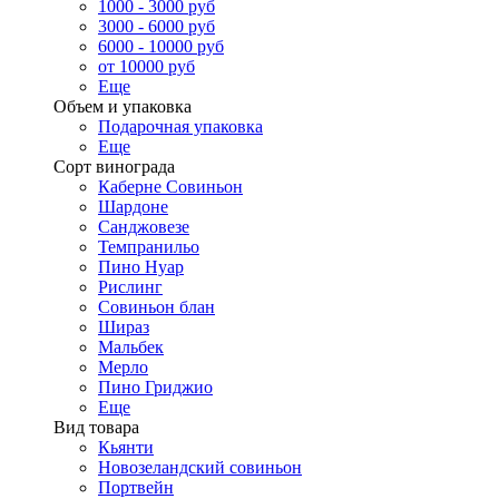
1000 - 3000 руб
3000 - 6000 руб
6000 - 10000 руб
от 10000 руб
Еще
Объем и упаковка
Подарочная упаковка
Еще
Сорт винограда
Каберне Совиньон
Шардоне
Санджовезе
Темпранильо
Пино Нуар
Рислинг
Совиньон блан
Шираз
Мальбек
Мерло
Пино Гриджио
Еще
Вид товара
Кьянти
Новозеландский совиньон
Портвейн