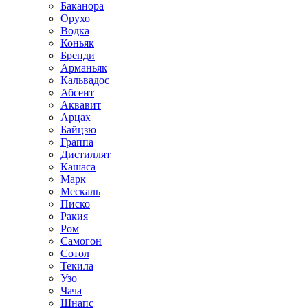
Баканора
Орухо
Водка
Коньяк
Бренди
Арманьяк
Кальвадос
Абсент
Аквавит
Арцах
Байцзю
Граппа
Дистиллят
Кашаса
Марк
Мескаль
Писко
Ракия
Ром
Самогон
Сотол
Текила
Узо
Чача
Шнапс