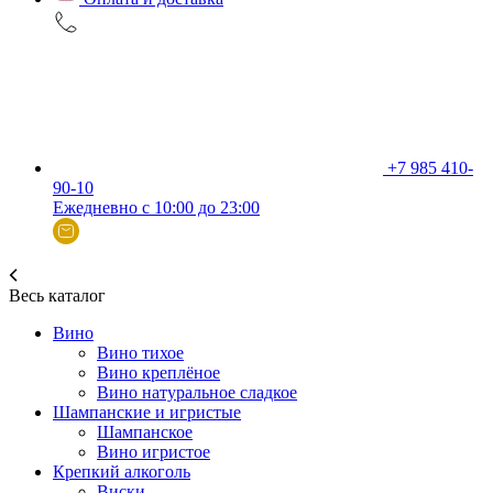
+7 985 410-
90-10
Ежедневно с 10:00 до 23:00
Весь каталог
Вино
Вино тихое
Вино креплёное
Вино натуральное сладкое
Шампанские и игристые
Шампанское
Вино игристое
Крепкий алкоголь
Виски