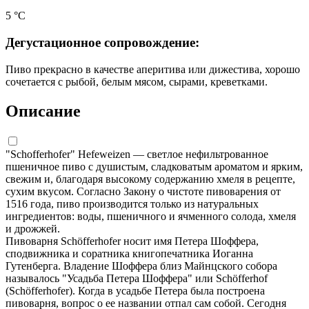
5 °С
Дегустационное сопровождение:
Пиво прекрасно в качестве аперитива или дижестива, хорошо
сочетается с рыбой, белым мясом, сырами, креветками.
Описание
"Schofferhofer" Hefeweizen — светлое нефильтрованное
пшеничное пиво с душистым, сладковатым ароматом и ярким,
свежим и, благодаря высокому содержанию хмеля в рецепте,
сухим вкусом. Согласно Закону о чистоте пивоварения от
1516 года, пиво производится только из натуральных
ингредиентов: воды, пшеничного и ячменного солода, хмеля
и дрожжей.
Пивоварня Schöfferhofer носит имя Петера Шоффера,
сподвижника и соратника книгопечатника Иоганна
Гутенберга. Владение Шоффера близ Майнцского собора
называлось "Усадьба Петера Шоффера" или Schöfferhof
(Schöfferhofer). Когда в усадьбе Петера была построена
пивоварня, вопрос о ее названии отпал сам собой. Сегодня