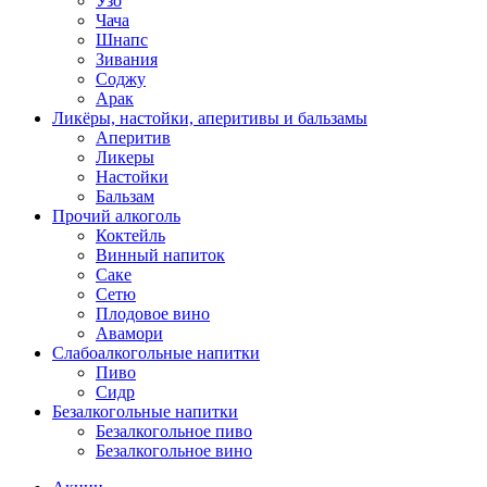
Узо
Чача
Шнапс
Зивания
Соджу
Арак
Ликёры, настойки, аперитивы и бальзамы
Аперитив
Ликеры
Настойки
Бальзам
Прочий алкоголь
Коктейль
Винный напиток
Саке
Сетю
Плодовое вино
Авамори
Слабоалкогольные напитки
Пиво
Сидр
Безалкогольные напитки
Безалкогольное пиво
Безалкогольное вино