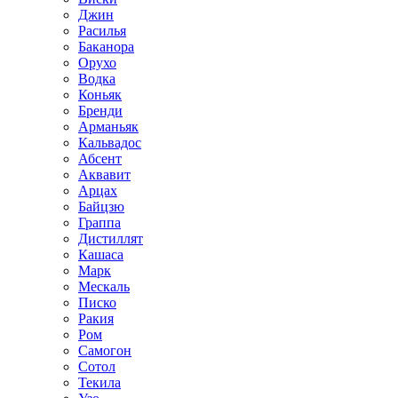
Джин
Расилья
Баканора
Орухо
Водка
Коньяк
Бренди
Арманьяк
Кальвадос
Абсент
Аквавит
Арцах
Байцзю
Граппа
Дистиллят
Кашаса
Марк
Мескаль
Писко
Ракия
Ром
Самогон
Сотол
Текила