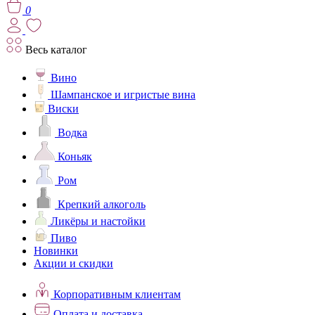
0
Весь каталог
Вино
Шампанское и игристые вина
Виски
Водка
Коньяк
Ром
Крепкий алкоголь
Ликёры и настойки
Пиво
Новинки
Акции и скидки
Корпоративным клиентам
Оплата и доставка