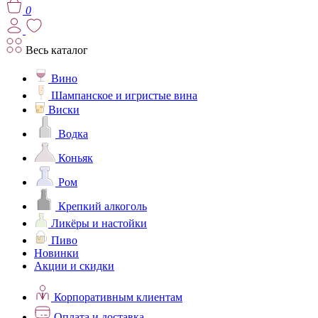
0
Весь каталог
Вино
Шампанское и игристые вина
Виски
Водка
Коньяк
Ром
Крепкий алкоголь
Ликёры и настойки
Пиво
Новинки
Акции и скидки
Корпоративным клиентам
Оплата и доставка