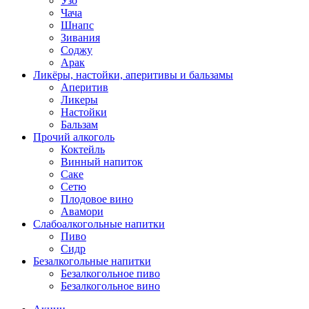
Узо
Чача
Шнапс
Зивания
Соджу
Арак
Ликёры, настойки, аперитивы и бальзамы
Аперитив
Ликеры
Настойки
Бальзам
Прочий алкоголь
Коктейль
Винный напиток
Саке
Сетю
Плодовое вино
Авамори
Слабоалкогольные напитки
Пиво
Сидр
Безалкогольные напитки
Безалкогольное пиво
Безалкогольное вино