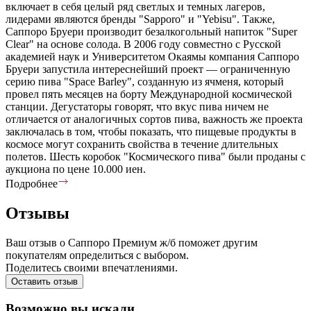
включает в себя целый ряд светлых и темных лагеров,
лидерами являются бренды "Sapporo" и "Yebisu". Также,
Саппоро Бруери производит безалкогольный напиток "Super
Clear" на основе солода. В 2006 году совместно с Русской
академией наук и Университетом Окаямы компания Саппоро
Бруери запустила интереснейший проект — ограниченную
серию пива "Space Barley", созданную из ячменя, который
провел пять месяцев на борту Международной космической
станции. Дегустаторы говорят, что вкус пива ничем не
отличается от аналогичных сортов пива, важность же проекта
заключалась в том, чтобы показать, что пищевые продукты в
космосе могут сохранить свойства в течение длительных
полетов. Шесть коробок "Космического пива" были проданы с
аукциона по цене 10.000 иен.
Подробнее
Отзывы
Ваш отзыв о Саппоро Премиум ж/б поможет другим
покупателям определиться с выбором.
Поделитесь своими впечатлениями.
Оставить отзыв
Возможно вы искали