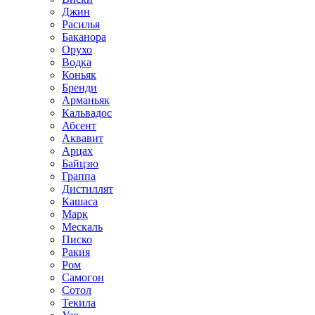
Джин
Расилья
Баканора
Орухо
Водка
Коньяк
Бренди
Арманьяк
Кальвадос
Абсент
Аквавит
Арцах
Байцзю
Граппа
Дистиллят
Кашаса
Марк
Мескаль
Писко
Ракия
Ром
Самогон
Сотол
Текила