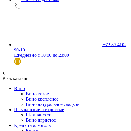
+7 985 410-
90-10
Ежедневно с 10:00 до 23:00
Весь каталог
Вино
Вино тихое
Вино креплёное
Вино натуральное сладкое
Шампанские и игристые
Шампанское
Вино игристое
Крепкий алкоголь
Виски