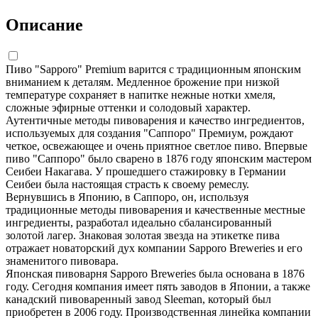
Описание
Пиво "Sapporo" Premium варится с традиционным японским
вниманием к деталям. Медленное брожение при низкой
температуре сохраняет в напитке нежные нотки хмеля,
сложные эфирные оттенки и солодовый характер.
Аутентичные методы пивоварения и качество ингредиентов,
используемых для создания "Саппоро" Премиум, рождают
четкое, освежающее и очень приятное светлое пиво. Впервые
пиво "Саппоро" было сварено в 1876 году японским мастером
Сеибеи Накагава. У прошедшего стажировку в Германии
Сеибеи была настоящая страсть к своему ремеслу.
Вернувшись в Японию, в Саппоро, он, используя
традиционные методы пивоварения и качественные местные
ингредиенты, разработал идеально сбалансированный
золотой лагер. Знаковая золотая звезда на этикетке пива
отражает новаторский дух компании Sapporo Breweries и его
знаменитого пивовара.
Японская пивоварня Sapporo Breweries была основана в 1876
году. Сегодня компания имеет пять заводов в Японии, а также
канадский пивоваренный завод Sleeman, который был
приобретен в 2006 году. Производственная линейка компании