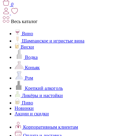
0
Весь каталог
Вино
Шампанское и игристые вина
Виски
Водка
Коньяк
Ром
Крепкий алкоголь
Ликёры и настойки
Пиво
Новинки
Акции и скидки
Корпоративным клиентам
Оплата и доставка