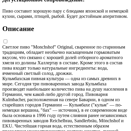
Пиво составит хорошую пару с блюдами японской и немецкой
кухни, сырами, птицей, рыбой. Будет достойным аперитивом.
Описание
Светлое пиво "Monchshof" Original, сваренное по старинным
традициям, обладает необычно насыщенным горьковатым
вкусом, что связано с хорошей долей отборного ароматного
хмеля из долины Халлертау в составе. Кроме этого в состав
пива входят только натуральные ингредиенты: вода,
ячменный светлый солод, дрожжи.
Кульмбахская пивная культура — одна из самых древних в
мире. Сегодня три пивоваренных завода Кульмбаха
производят наибольшее количество пива на душу населения в
Германии, чем какой-либо другой город. Пивоварня
Kulmbacher, расположенная на севере Баварии, в одном из
старейших городов Германии — Кульмбахе ("кульм" — по-
немецки вершина, "бах" — источник), в ее современном виде
была основана в 1996 году путем слияния ранее независимых
пивоваренных заводов Reichelbrau, Sandlerbräu, Mönchshof и
EKU. Чистейшая горная вода, естественным образом