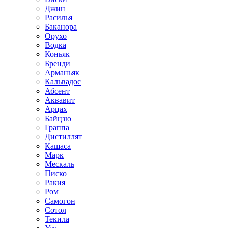
Джин
Расилья
Баканора
Орухо
Водка
Коньяк
Бренди
Арманьяк
Кальвадос
Абсент
Аквавит
Арцах
Байцзю
Граппа
Дистиллят
Кашаса
Марк
Мескаль
Писко
Ракия
Ром
Самогон
Сотол
Текила