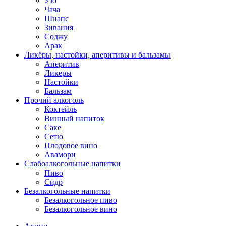
Узо
Чача
Шнапс
Зивания
Соджу
Арак
Ликёры, настойки, аперитивы и бальзамы
Аперитив
Ликеры
Настойки
Бальзам
Прочий алкоголь
Коктейль
Винный напиток
Саке
Сетю
Плодовое вино
Авамори
Слабоалкогольные напитки
Пиво
Сидр
Безалкогольные напитки
Безалкогольное пиво
Безалкогольное вино