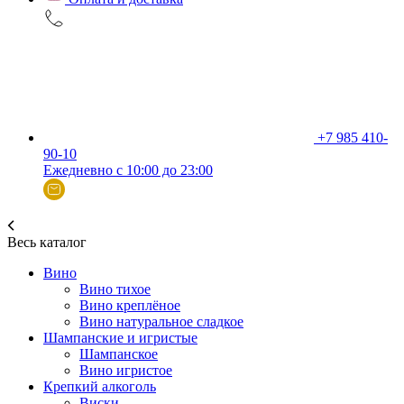
+7 985 410-
90-10
Ежедневно с 10:00 до 23:00
Весь каталог
Вино
Вино тихое
Вино креплёное
Вино натуральное сладкое
Шампанские и игристые
Шампанское
Вино игристое
Крепкий алкоголь
Виски