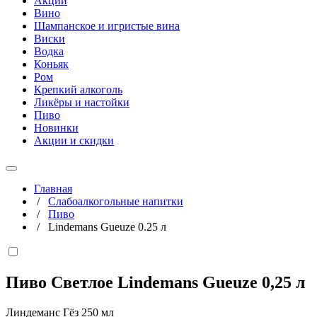
Акции
Вино
Шампанское и игристые вина
Виски
Водка
Коньяк
Ром
Крепкий алкоголь
Ликёры и настойки
Пиво
Новинки
Акции и скидки
Главная
/
Слабоалкогольные напитки
/
Пиво
/
Lindemans Gueuze 0.25 л
Пиво Светлое Lindemans Gueuze
0,25 л
Линдеманс Гёз 250 мл