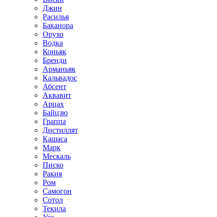
Джин
Расилья
Баканора
Орухо
Водка
Коньяк
Бренди
Арманьяк
Кальвадос
Абсент
Аквавит
Арцах
Байцзю
Граппа
Дистиллят
Кашаса
Марк
Мескаль
Писко
Ракия
Ром
Самогон
Сотол
Текила