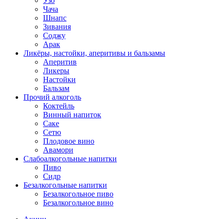
Узо
Чача
Шнапс
Зивания
Соджу
Арак
Ликёры, настойки, аперитивы и бальзамы
Аперитив
Ликеры
Настойки
Бальзам
Прочий алкоголь
Коктейль
Винный напиток
Саке
Сетю
Плодовое вино
Авамори
Слабоалкогольные напитки
Пиво
Сидр
Безалкогольные напитки
Безалкогольное пиво
Безалкогольное вино