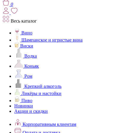
0
Весь каталог
Вино
Шампанское и игристые вина
Виски
Водка
Коньяк
Ром
Крепкий алкоголь
Ликёры и настойки
Пиво
Новинки
Акции и скидки
Корпоративным клиентам
Оплата и доставка