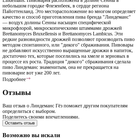
Lindemans. Пивоварня расположена в долине Сенны в
небольшом городке Флезенбеек, в сердце региона
Пайоттенланд. Это месторасположение во многом определяет
качество и способ приготовления пива бренда "Линдеманс"
— воздух долины Сенны насыщен специфической
микрофлорой, микроскопическими штаммами дрожжей
Brettanomyces Bruxellensis и Brettanomyces Lambicus. Эти
редкие разновидности дрожжей позволяют производить пиво
методом спонтанного, или "дикого" сбраживания. Пивовары
не добавляют искусственно выращенные дрожжи в напиток,
достаточно тех, которые поселились на хмеле и зерновых в
процессе их роста. Традиция "дикого" сбраживания сделала
пиво Линдеманс знаменитым, она не прекращается на
пивоварне вот уже 200 лет.
Подробнее
Отзывы
Ваш отзыв о Линдеманс Гёз поможет другим покупателям
определиться с выбором.
Поделитесь своими впечатлениями.
Оставить отзыв
Возможно вы искали