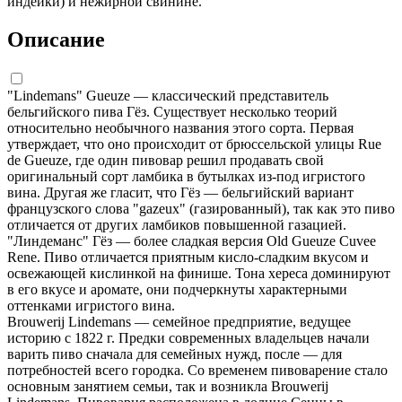
индейки) и нежирной свинине.
Описание
"Lindemans" Gueuze — классический представитель
бельгийского пива Гёз. Существует несколько теорий
относительно необычного названия этого сорта. Первая
утверждает, что оно происходит от брюссельской улицы Rue
de Gueuze, где один пивовар решил продавать свой
оригинальный сорт ламбика в бутылках из-под игристого
вина. Другая же гласит, что Гёз — бельгийский вариант
французского слова "gazeux" (газированный), так как это пиво
отличается от других ламбиков повышенной газацией.
"Линдеманс" Гёз — более сладкая версия Old Gueuze Cuvee
Rene. Пиво отличается приятным кисло-сладким вкусом и
освежающей кислинкой на финише. Тона хереса доминируют
в его вкусе и аромате, они подчеркнуты характерными
оттенками игристого вина.
Brouwerij Lindemans — семейное предприятие, ведущее
историю с 1822 г. Предки современных владельцев начали
варить пиво сначала для семейных нужд, после — для
потребностей всего городка. Со временем пивоварение стало
основным занятием семьи, так и возникла Brouwerij