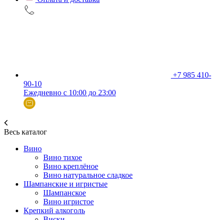
+7 985 410-
90-10
Ежедневно с 10:00 до 23:00
Весь каталог
Вино
Вино тихое
Вино креплёное
Вино натуральное сладкое
Шампанские и игристые
Шампанское
Вино игристое
Крепкий алкоголь
Виски